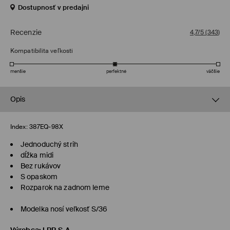
Dostupnosť v predajni
Recenzie
4,7/5
(
343
)
Kompatibilita veľkosti
menšie
perfektné
väčšie
Opis
Index:
387EQ-98X
Jednoduchý strih
dĺžka midi
Bez rukávov
S opaskom
Rozparok na zadnom leme
Modelka nosí veľkosť S/36