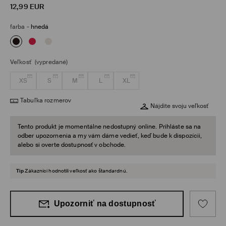
12,99
EUR
farba
-
hnedá
Veľkosť
(vypredané)
XS
S
M
L
XL
Tabuľka rozmerov
Nájdite svoju veľkosť
Tento produkt je momentálne nedostupný online. Prihláste sa na
odber upozornenia a my vám dáme vedieť, keď bude k dispozícii,
alebo si overte dostupnosť v obchode.
Tip
Zákazníci hodnotili veľkosť ako štandardnú.
Upozorniť na dostupnosť