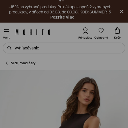
V aplikácii na vás čaká nový kupón! Vyzdvihnite si ho ešte
teraz.
Stiahnite si aplikáciu
Obľúbené
Prihlásiť sa
Košík
Menu
Midi, maxi šaty