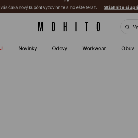
a vás čaká nový kupón! Vyzdvihnite si ho ešte teraz.
Stiahnite si apl
J
Novinky
Odevy
Workwear
Obuv