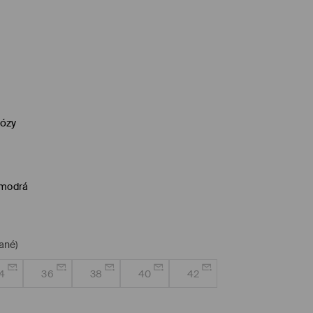
kózy
 modrá
ané)
4
36
38
40
42