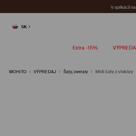
V aplikácii n
SK
Extra -15%
VÝPREDA
MOHITO
VÝPREDAJ
Šaty, overaly
Midi šaty z viskózy