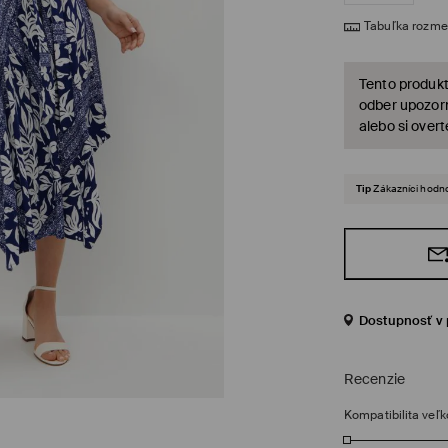
Tabuľka rozme
Tento produkt
odber upozorn
alebo si over
Tip
Zákazníci hodno
Dostupnosť v 
Recenzie
Kompatibilita veľk