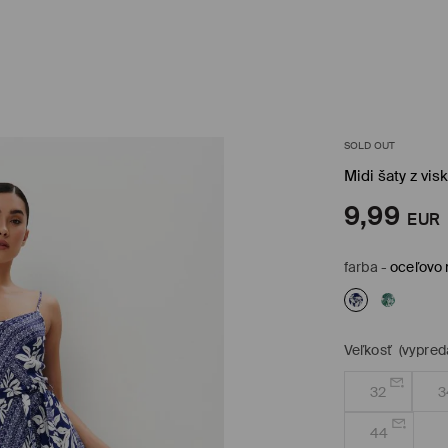
SOLD OUT
Midi šaty z vis
9,99
EUR
farba
-
oceľovo
Veľkosť
(vypred
32
3
44