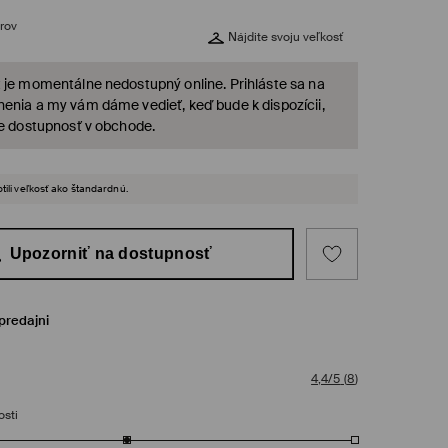
rov
Nájdite svoju veľkosť
 je momentálne nedostupný online. Prihláste sa na
enia a my vám dáme vedieť, keď bude k dispozícii,
te dostupnosť v obchode.
tili veľkosť ako štandardnú.
Upozorniť na dostupnosť
predajni
4,4/5
(
8
)
osti