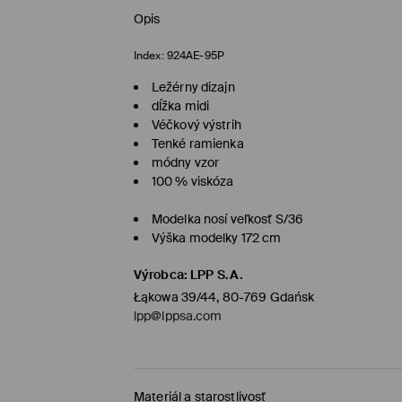
Opis
Index:
924AE-95P
Ležérny dizajn
dĺžka midi
Véčkový výstrih
Tenké ramienka
módny vzor
100 % viskóza
Modelka nosí veľkosť S/36
Výška modelky 172 cm
Výrobca
:
LPP S.A.
Łąkowa 39/44, 80-769 Gdańsk
lpp@lppsa.com
Materiál a starostlivosť