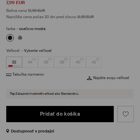
7,99
EUR
Bežná cena
12,99
EUR
Najnižšia cena počas 30 dní pred zľavou
8,99
EUR
farba
-
oceľovo modrá
Veľkosť
-
Vyberte veľkosť
32
34
36
38
40
42
Tabuľka rozmerov
Nájdite svoju veľkosť
Tip
Zákazníci hodnotili veľkosť ako štandardnú.
Pridať do košíka
Dostupnosť v predajni