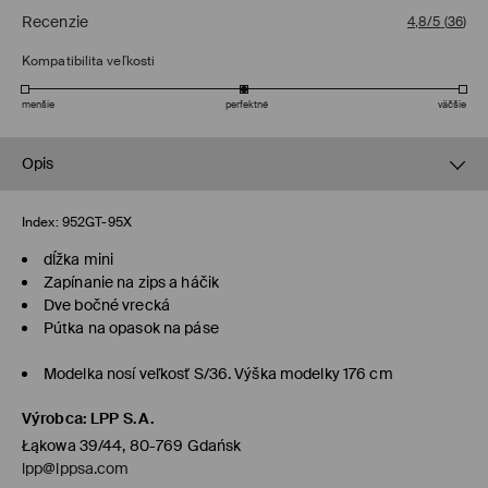
Recenzie
4,8/5
(
36
)
Kompatibilita veľkosti
menšie
perfektné
väčšie
Opis
Index:
952GT-95X
dĺžka mini
Zapínanie na zips a háčik
Dve bočné vrecká
Pútka na opasok na páse
Modelka nosí veľkosť S/36. Výška modelky 176 cm
Výrobca
:
LPP S.A.
Łąkowa 39/44, 80-769 Gdańsk
lpp@lppsa.com