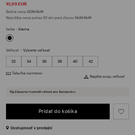
10,99
EUR
Bežná cena
27,99
EUR
Najnižšia cena počas 30 dní pred zľavou
14,99
EUR
farba
-
čierna
Veľkosť
-
Vyberte veľkosť
32
34
36
38
40
42
Tabuľka rozmerov
Nájdite svoju veľkosť
Tip
Zákazníci hodnotili veľkosť ako štandardnú.
Pridať do košíka
Dostupnosť v predajni