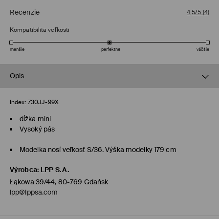
Recenzie
4,5/5
(
4
)
Kompatibilita veľkosti
menšie
perfektné
väčšie
Opis
Index:
730JJ-99X
dĺžka mini
Vysoký pás
Modelka nosí veľkosť S/36. Výška modelky 179 cm
Výrobca
:
LPP S.A.
Łąkowa 39/44, 80-769 Gdańsk
lpp@lppsa.com