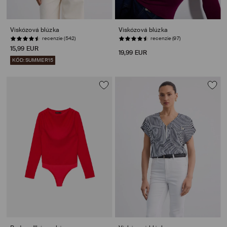
Viskózová blúzka
Viskózová blúzka
recenzie (542)
POSLEDNÉ KUSY
15,99 EUR
19,99 EUR
KÓD: SUMMER15