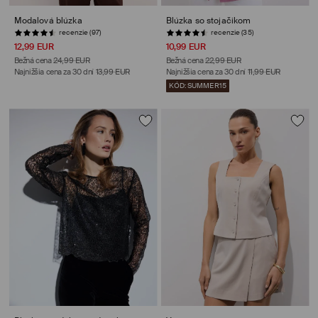
Modalová blúzka
Blúzka so stojačikom
recenzie (97)
recenzie (35)
12,99 EUR
10,99 EUR
Bežná cena
24,99 EUR
Bežná cena
22,99 EUR
Najnižšia cena za 30 dní
13,99 EUR
Najnižšia cena za 30 dní
11,99 EUR
KÓD: SUMMER15