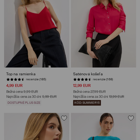
Top na ramienka
Saténová košeľa
recenzie (185)
recenzie (168)
4,99 EUR
12,99 EUR
Bežná cena
9,99 EUR
Bežná cena
27,99 EUR
Najnižšia cena za 30 dní
5,99 EUR
Najnižšia cena za 30 dní
13,99 EUR
DOSTUPNÉ PLUS SIZE
KÓD: SUMMER15