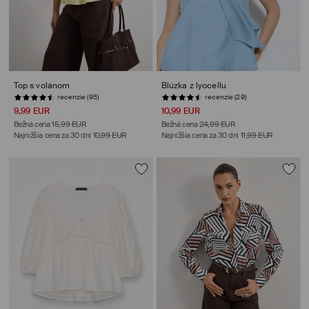
Top s volánom
Blúzka z lyocellu
recenzie (95)
recenzie (29)
9,99 EUR
10,99 EUR
Bežná cena
15,99 EUR
Bežná cena
24,99 EUR
Najnižšia cena za 30 dní
10,99 EUR
Najnižšia cena za 30 dní
11,99 EUR