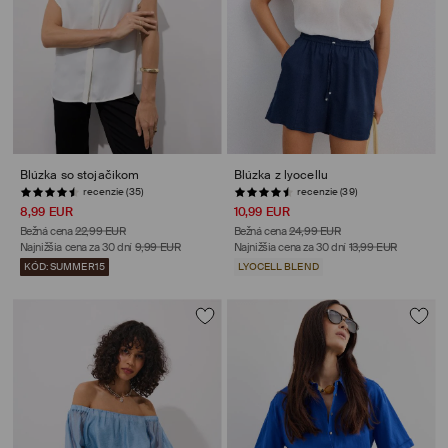
Blúzka so stojačikom
Blúzka z lyocellu
recenzie (35)
recenzie (39)
8,99 EUR
10,99 EUR
Bežná cena
22,99 EUR
Bežná cena
24,99 EUR
Najnižšia cena za 30 dní
9,99 EUR
Najnižšia cena za 30 dní
13,99 EUR
KÓD: SUMMER15
LYOCELL BLEND