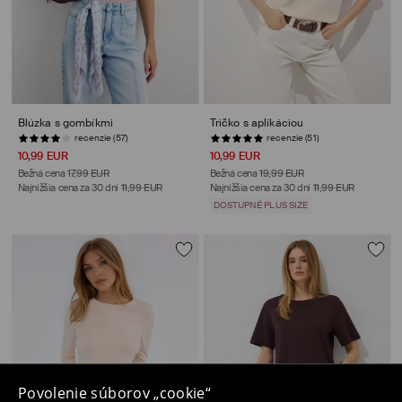
Blúzka s gombíkmi
Tričko s aplikáciou
recenzie (57)
recenzie (51)
10,99 EUR
10,99 EUR
Bežná cena
17,99 EUR
Bežná cena
19,99 EUR
Najnižšia cena za 30 dní
11,99 EUR
Najnižšia cena za 30 dní
11,99 EUR
DOSTUPNÉ PLUS SIZE
Povolenie súborov „cookie“