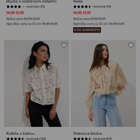
Blúzka s ozdobnými detailmi
Vesta
recenzie (33)
recenzie (19)
14,99 EUR
14,99 EUR
Bežná cena
34,99 EUR
Bežná cena
27,99 EUR
Najnižšia cena za 30 dní
16,99 EUR
Najnižšia cena za 30 dní
16,99 EUR
KÓD: SUMMER15
Košeľa s čipkou
Volánová blúzka
recenzie (84)
POSLEDNÉ KUSY