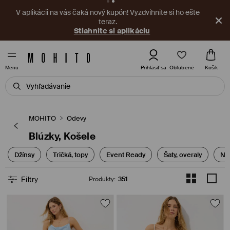
–15% na vybrané produkty. Pri nákupe aspoň 2 vybraných
produktov, v dňoch od 03.08. do 09.08. KÓD: SUMMER15
Pozrite viac
Obľúbené
Prihlásiť sa
Košík
Menu
MOHITO
Odevy
Blúzky, Košele
Džínsy
Tričká, topy
Event Ready
Šaty, overaly
No
Filtry
Produkty
:
351