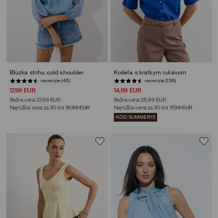
Blúzka strihu cold shoulder
Košeľa s krátkym rukávom
recenzie (45)
recenzie (139)
17,99 EUR
14,99 EUR
Bežná cena
27,99 EUR
Bežná cena
25,99 EUR
Najnižšia cena za 30 dní
19,99 EUR
Najnižšia cena za 30 dní
17,99 EUR
KÓD: SUMMER15