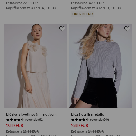
Bežná cena
27,99 EUR
Bežná cena
34,99 EUR
Najnižšia cena za 30 dní
14,99 EUR
Najnižšia cena za 30 dní
19,99 EUR
LINEN BLEND
Blúzka s kvetinovým motívom
Bluză cu fir metalic
recenzie (62)
recenzie (90)
12,99 EUR
10,99 EUR
Bežná cena
25,99 EUR
Bežná cena
24,99 EUR