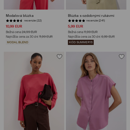
Modalová blúzka
Blúzka s ozdobnými rukávmi
recenzie (22)
recenzie (241)
10,99 EUR
5,99 EUR
Bežná cena
24,99 EUR
Bežná cena
11,99 EUR
Najnižšia cena za 30 dní
11,99 EUR
Najnižšia cena za 30 dní
6,99 EUR
MODAL BLEND
KÓD: SUMMER15