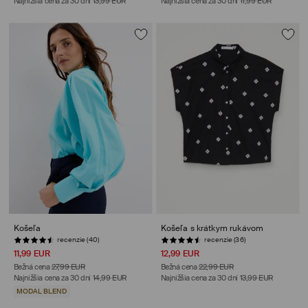
Najnižšia cena za 30 dní
13,99 EUR
Najnižšia cena za 30 dní
11,99 EUR
Košeľa
Košeľa s krátkym rukávom
recenzie (40)
recenzie (36)
11,99 EUR
12,99 EUR
Bežná cena
27,99 EUR
Bežná cena
22,99 EUR
Najnižšia cena za 30 dní
14,99 EUR
Najnižšia cena za 30 dní
13,99 EUR
MODAL BLEND