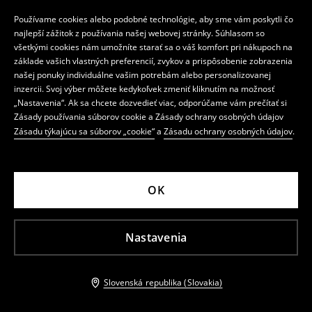
Používame cookies alebo podobné technológie, aby sme vám poskytli čo
najlepší zážitok z používania našej webovej stránky. Súhlasom so
všetkými cookies nám umožníte starať sa o váš komfort pri nákupoch na
základe vašich vlastných preferencií, zvykov a prispôsobenie zobrazenia
našej ponuky individuálne vašim potrebám alebo personalizovanej
Tričko s dlhými rukávmi
Bavlnená blúzka
inzercii. Svoj výber môžete kedykoľvek zmeniť kliknutím na možnosť
POSLEDNÉ KUSY
POSLEDNÉ KUSY
„Nastavenia“. Ak sa chcete dozvedieť viac, odporúčame vám prečítať si
7,99 EUR
10,99 EUR
Zásady používania súborov cookie a Zásady ochrany osobných údajov
Bežná cena
14,99 EUR
Bežná cena
19,99 EUR
Zásadu týkajúcu sa súborov „cookie“
a
Zásadu ochrany osobných údajov
.
Najnižšia cena za 30 dní
9,99 EUR
Najnižšia cena za 30 dní
11,99 EUR
DOSTUPNÉ PLUS SIZE
OK
Nastavenia
Slovenská republika (Slovakia)