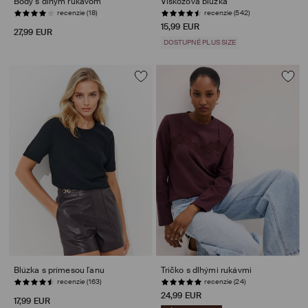
Body s dlhým rukávom
Viskózová blúzka
recenzie (542)
POSLEDNÉ KUSY
15,99 EUR
27,99 EUR
DOSTUPNÉ PLUS SIZE
Blúzka s prímesou ľanu
Tričko s dlhými rukávmi
recenzie (24)
POSLEDNÉ KUSY
24,99 EUR
17,99 EUR