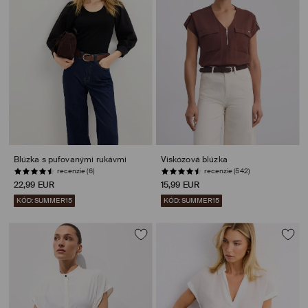
Blúzka s pufovanými rukávmi
Viskózová blúzka
recenzie (6)
recenzie (542)
22,99 EUR
15,99 EUR
KÓD: SUMMER15
KÓD: SUMMER15