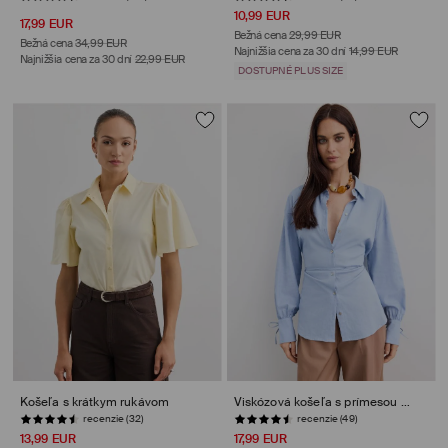
10,99 EUR
17,99 EUR
Bežná cena
29,99 EUR
Bežná cena
34,99 EUR
Najnižšia cena za 30 dní
14,99 EUR
Najnižšia cena za 30 dní
22,99 EUR
DOSTUPNÉ PLUS SIZE
Košeľa s krátkym rukávom
Viskózová košeľa s prímesou ľanu
recenzie (32)
recenzie (49)
13,99 EUR
17,99 EUR