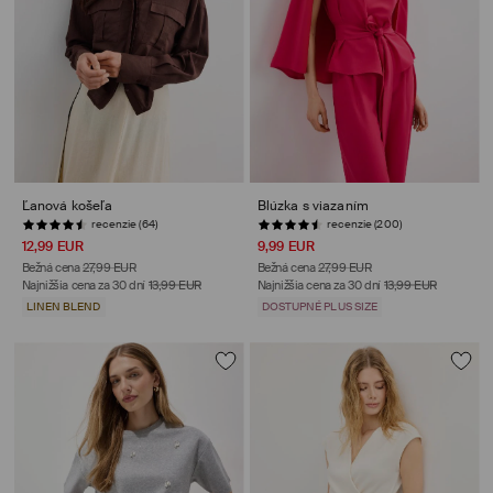
Ľanová košeľa
Blúzka s viazaním
recenzie (64)
recenzie (200)
12,99 EUR
9,99 EUR
Bežná cena
27,99 EUR
Bežná cena
27,99 EUR
Najnižšia cena za 30 dní
13,99 EUR
Najnižšia cena za 30 dní
13,99 EUR
LINEN BLEND
DOSTUPNÉ PLUS SIZE