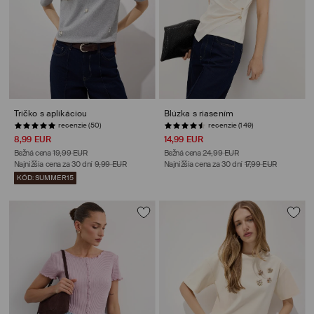
Tričko s aplikáciou
Blúzka s riasením
recenzie (50)
recenzie (149)
8,99 EUR
14,99 EUR
Bežná cena
19,99 EUR
Bežná cena
24,99 EUR
Najnižšia cena za 30 dní
9,99 EUR
Najnižšia cena za 30 dní
17,99 EUR
KÓD: SUMMER15