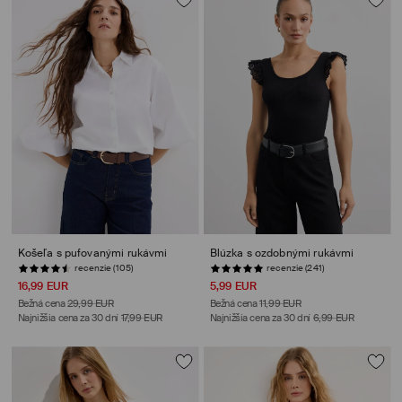
Košeľa s pufovanými rukávmi
Blúzka s ozdobnými rukávmi
recenzie (105)
recenzie (241)
16,99 EUR
5,99 EUR
Bežná cena
29,99 EUR
Bežná cena
11,99 EUR
Najnižšia cena za 30 dní
17,99 EUR
Najnižšia cena za 30 dní
6,99 EUR