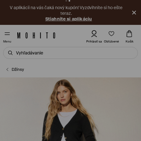
V aplikácii na vás čaká nový kupón! Vyzdvihnite si ho ešte
teraz.
Stiahnite si aplikáciu
Obľúbené
Prihlásiť sa
Košík
Menu
Džínsy