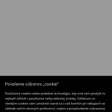
Povolenie súborov „cookie“
Používame cookies alebo podobné technológie, aby sme vám poskytli čo
najlepší zážitok z používania našej webovej stránky. Súhlasom so
všetkými cookies nám umožníte starať sa o váš komfort pri nákupoch na
základe vašich vlastných preferencií, zvykov a prispôsobenie zobrazenia