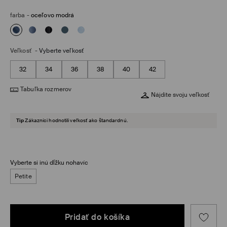
farba
-
oceľovo modrá
Veľkosť
-
Vyberte veľkosť
32
34
36
38
40
42
Tabuľka rozmerov
Nájdite svoju veľkosť
Tip
Zákazníci hodnotili veľkosť ako štandardnú.
Vyberte si inú dĺžku nohavíc
Petite
Pridať do košíka