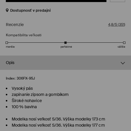
Dostupnosť v predajni
Recenzie
4,8/5
(
351
)
Kompatibilita veľkosti
menšie
perfektné
väčšie
Opis
Index:
306FX-95J
Vysoký pás
zapínanie zipsom a gombíkom
Široké nohavice
100 % bavlna
Modelka nosí veľkosť S/36. Výška modelky 173 cm
Modelka nosí veľkosť S/36. Výška modelky 177 cm