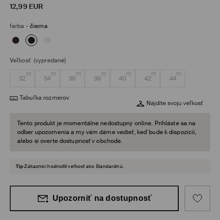
12,99
EUR
farba
-
čierna
Veľkosť
(vypredané)
32
34
36
38
40
42
44
Tabuľka rozmerov
Nájdite svoju veľkosť
Tento produkt je momentálne nedostupný online. Prihláste sa na
odber upozornenia a my vám dáme vedieť, keď bude k dispozícii,
alebo si overte dostupnosť v obchode.
Tip
Zákazníci hodnotili veľkosť ako štandardnú.
Upozorniť na dostupnosť