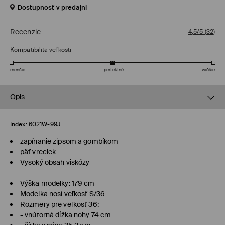
Dostupnosť v predajni
Recenzie
4,5/5
(
32
)
Kompatibilita veľkosti
menšie
perfektné
väčšie
Opis
Index:
6021W-99J
zapínanie zipsom a gombíkom
päť vreciek
Vysoký obsah viskózy
Výška modelky: 179 cm
Modelka nosí veľkosť S/36
Rozmery pre veľkosť 36:
- vnútorná dĺžka nohy 74 cm