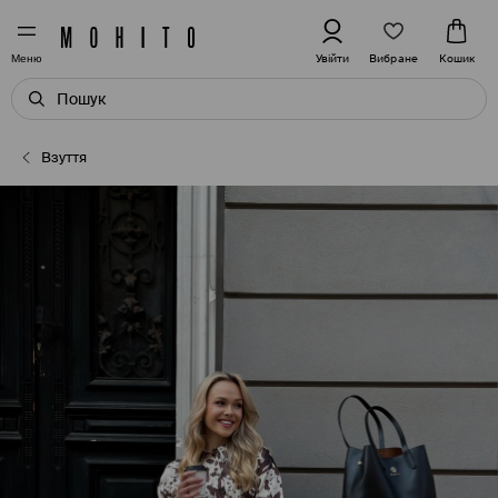
Вибране
Увійти
Кошик
Меню
Взуття