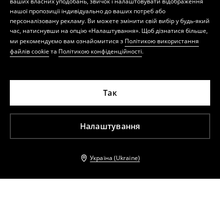
ваших власних уподобань, звичок і налаштовувати відображення
нашої пропозиції індивідуально до ваших потреб або
персоналізовану рекламу. Ви можете змінити свій вибір у будь-який
час, натиснувши на опцію «Налаштування». Щоб дізнатися більше,
ми рекомендуємо вам ознайомитися з
Політикою використання
файлів cookie
та
Політикою конфіденційності
.
Так
Налаштування
Україна (Ukraine)