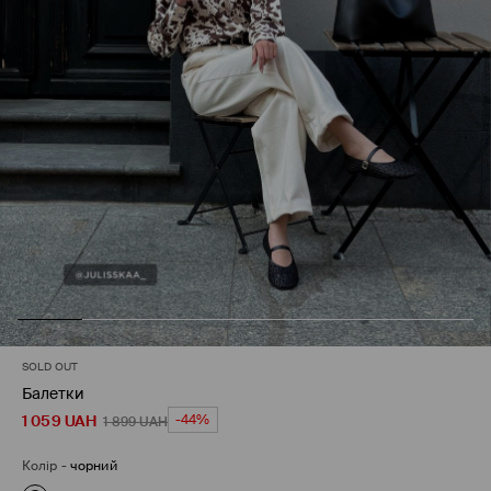
SOLD OUT
Балетки
1 059
UAH
-44%
1 899
UAH
Колір
-
чорний