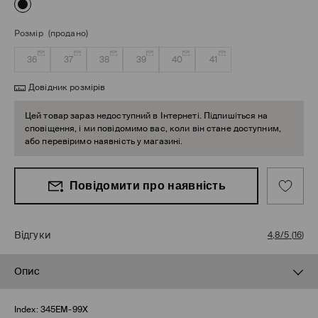
Розмір
(продано)
36
37
38
39
40
41
Довідник розмірів
Цей товар зараз недоступний в Інтернеті. Підпишіться на
сповіщення, і ми повідомимо вас, коли він стане доступним,
або перевіримо наявність у магазині.
Повідомити про наявність
Відгуки
4,8/5
(
16
)
Опис
Index:
345EM-99X