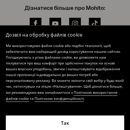
Дізнатися більше про Mohito:
Facebook
YouTube
Instagram
TikTok
Дозвіл на обробку файлів cookie
Ми використовуємо файли cookie або подібні технології, щоб
Інтернет-магазин
забезпечити вам найкращий досвід користування нашим сайтом.
Погоджуючись з усіма файлами cookie, ви дозволяєте нам
піклуватися про ваш комфорт при здійсненні покупок на основі
Політика конфіденційності
ваших власних уподобань, звичок і налаштовувати відображення
нашої пропозиції індивідуально до ваших потреб або
Мій профіль
персоналізовану рекламу. Ви можете змінити свій вибір у будь-який
час, натиснувши на опцію «Налаштування». Щоб дізнатися більше,
О Mohito
ми рекомендуємо вам ознайомитися з
Політикою використання
файлів cookie
та
Політикою конфіденційності
.
Магазини
Розсилка новин
Так