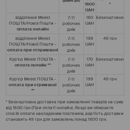
(робочі дні)
*
1600
UAH
Безкоштовно
160
відділення Meest
7-11
UAH
ПОШТА/Нової Пошти -
робочих
оплата онлайн
днів
49 грн
199
відділення Meest
7-11
UAH
ПОШТА/Нової Пошти -
робочих
оплата при отприманні
днів
Безкоштовно
170
Кур'єр Meest ПОШТА -
7-11
UAH
оплата онлайн **
робочих
днів
49 грн
199
Кур'єр Meest ПОШТА -
7-11
UAH
оплата при отриманні
робочих
**
днів
* Безкоштовна доставка при замовленні товарів
на суму
від 1600 грн (При оплаті онлайн).
Якщо ви обираєте
спосіб оплати накладеним платежем, вартість доставки
становить 49 грн для замовлень понад 1600 грн.