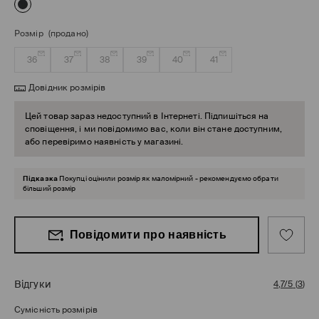
Розмір
(продано)
36
37
38
39
40
41
Довідник розмірів
Цей товар зараз недоступний в Інтернеті. Підпишіться на
сповіщення, і ми повідомимо вас, коли він стане доступним,
або перевіримо наявність у магазині.
Підказка
Покупці оцінили розмір як маломірний - рекомендуємо обрати
більший розмір
Повідомити про наявність
Відгуки
4,7/5
(
3
)
Сумісність розмірів