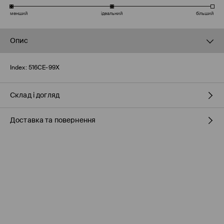
менший
ідеальний
більший
Опис
Index:
516CE-99X
Склад і догляд
Доставка та повернення
склад головної тканини
:
100% ПОЛІУРЕТАН
Склад_підкладочка тканина_1
:
50% ПОЛІУРЕТАН, 50% ПОЛІЕСТЕР
Склад_підкладочка тканина_2
:
100% КАУЧУК СИНТЕТИЧНИЙ
Правила доставки
Пункті відбору Meest ПОШТА
(7-11 робочих днів)
160 UAH
/ Оплата онлайн
Пункті відбору Нова ПОШТА
(7-11 робочих днів)
160 UAH
/ Оплата онлайн