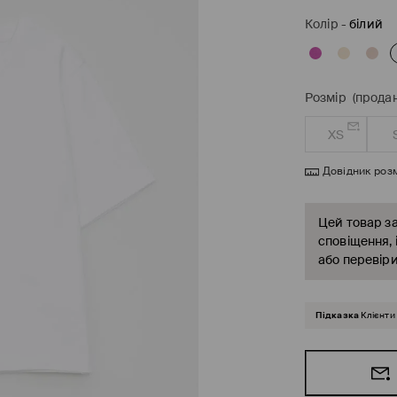
Колір
-
білий
Розмір
(продан
XS
Довідник розм
Цей товар за
сповіщення, 
або перевіри
Підказка
Клієнти