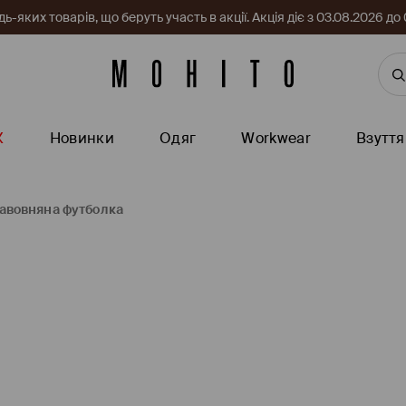
-яких товарів, що беруть участь в акції. Акція діє з 03.08.2026 
Ж
Новинки
Одяг
Workwear
Взуття
авовняна футболка