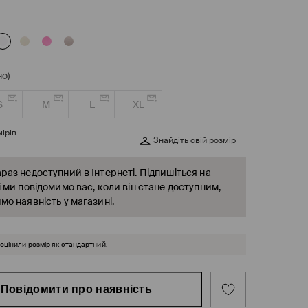
о)
S
M
L
XL
ірів
Знайдіть свій розмір
раз недоступний в Інтернеті. Підпишіться на
і ми повідомимо вас, коли він стане доступним,
мо наявність у магазині.
 оцінили розмір як стандартний.
Повідомити про наявність