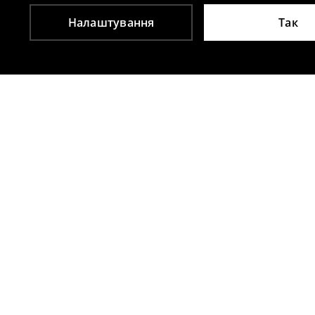
Налаштування
Так
Інші клієнти також обрали
Бавовняна футболка
Бавовняна ф
359
UAH
499
UAH
599
UAH
599