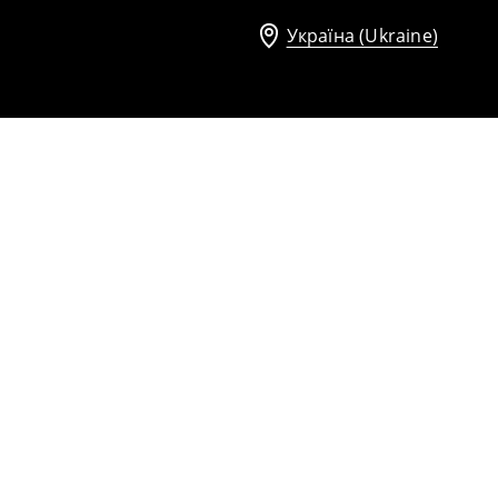
Україна (Ukraine)
Футболка с додатком
359
UAH
959
UAH