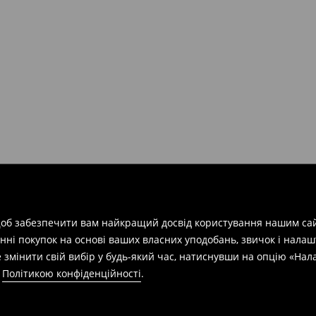
арів
на суму від 1600 грн.
евищує еквівалент 150 євро
силки при отриманні буде
 щоб забезпечити вам найкращий досвід користування нашим сай
азин протягом 30 днів,
нні покупок на основі ваших власних уподобань, звичок і нала
 змінити свій вибір у будь-який час, натиснувши на опцію «На
а
Політикою конфіденційності
.