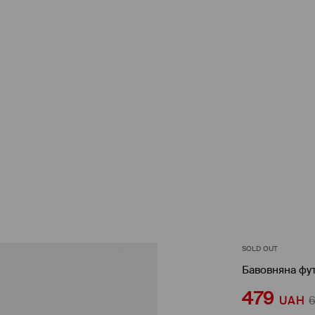
SOLD OUT
Бавовняна фу
479
UAH