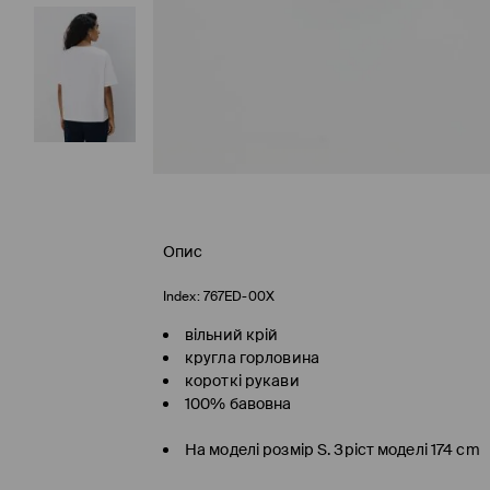
Опис
Index:
767ED-00X
вільний крій
кругла горловина
короткі рукави
100% бавовна
На моделі розмір S. Зріст моделі 174 cm