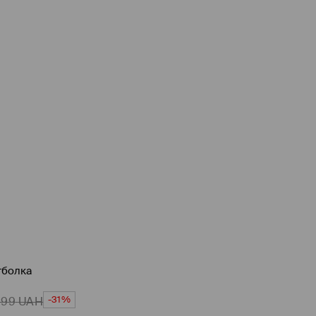
тболка
-31%
699
UAH