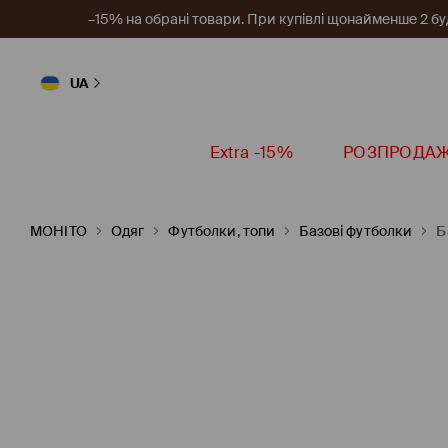
–15% на обрані товари. При купівлі щонайменше 2 будь
UA
Extra -15%
РОЗПРОДА
MOHITO
Одяг
Футболки, топи
Базові футболки
Б