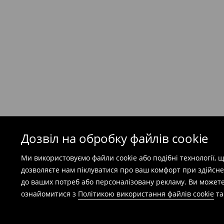
Кур'єр Meest ПОШТА
(
7-11
робочих днів)
199 UAH
/ Оплата при отриманні
(
49 грн
при покупці на суму понад 1600 грн)
Безкоштовна доставка при замовленні тов
⟶
Детальніше
Попереджаємо, якщо сума замовлення пер
(враховуючи кошти доставки), вартість по
залежати від додаткової оплати податку.
Дозвіл на обробку файлів cookie
Правила повернення
Ми використовуємо файли cookie або подібні технології,
Ви можете повернути товар в інтернет-маг
дозволяєте нам піклуватися про ваш комфорт при здійсне
заповнивши форму на сайті.
до ваших потреб або персоналізовану рекламу. Ви можете
⟶
Детальніше
ознайомитися з
Політикою використання файлів cookie
т