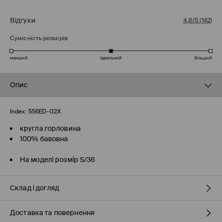
Відгуки
4,8/5
(
142
)
Сумісність розмірів
менший
ідеальний
більший
Опис
Index:
556ED-02X
кругла горловина
100% бавовна
На моделі розмір S/36
Склад і догляд
Доставка та повернення
склад головної тканини
:
100% БАВОВНА