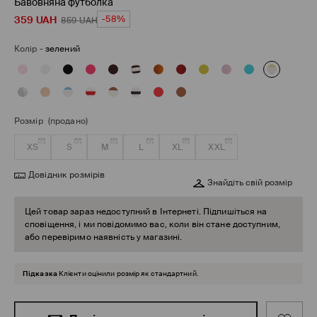
Бавовняна футболка
359
UAH
-58%
859
UAH
Колір
-
зелений
Розмір
(продано)
XS
S
M
L
XL
XXL
Довідник розмірів
Знайдіть свій розмір
Цей товар зараз недоступний в Інтернеті. Підпишіться на
сповіщення, і ми повідомимо вас, коли він стане доступним,
або перевіримо наявність у магазині.
Підказка
Клієнти оцінили розмір як стандартний.