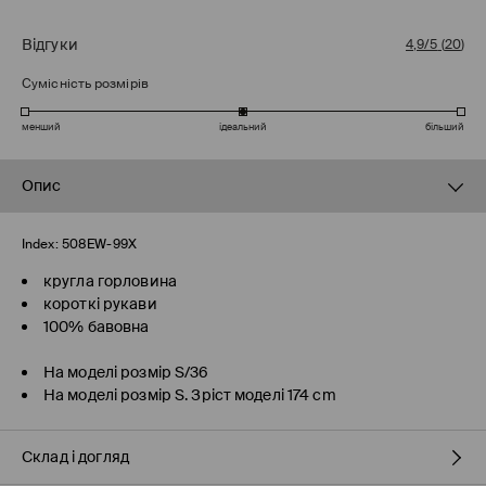
Відгуки
4,9/5
(
20
)
Сумісність розмірів
менший
ідеальний
більший
Опис
Index:
508EW-99X
кругла горловина
короткі рукави
100% бавовна
На моделі розмір S/36
На моделі розмір S. Зріст моделі 174 cm
Склад і догляд