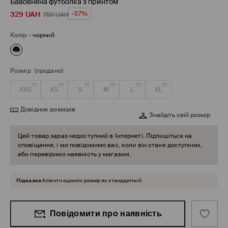
Бавовняна футболка з принтом
329
UAH
-57%
759
UAH
Колір
-
чорний
Розмір
(продано)
XXS
XS
S
M
L
XL
Довідник розмірів
Знайдіть свій розмір
Цей товар зараз недоступний в Інтернеті. Підпишіться на
сповіщення, і ми повідомимо вас, коли він стане доступним,
або перевіримо наявність у магазині.
Підказка
Клієнти оцінили розмір як стандартний.
Повідомити про наявність