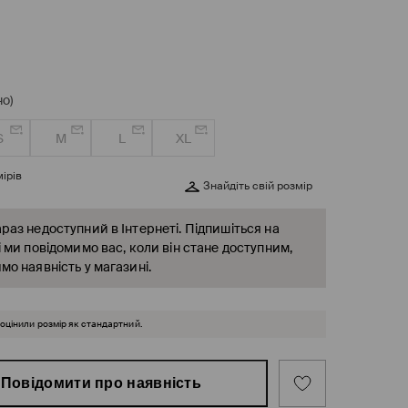
о)
S
M
L
XL
ірів
Знайдіть свій розмір
раз недоступний в Інтернеті. Підпишіться на
і ми повідомимо вас, коли він стане доступним,
мо наявність у магазині.
 оцінили розмір як стандартний.
Повідомити про наявність