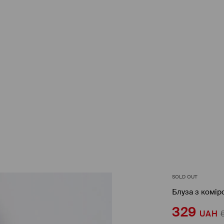
SOLD OUT
Блуза з комір
329
UAH