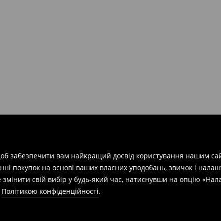
арів
на суму від 1600 грн.
евищує еквівалент 150 євро
силки при отриманні буде
 щоб забезпечити вам найкращий досвід користування нашим сай
азин протягом 30 днів,
нні покупок на основі ваших власних уподобань, звичок і нала
 змінити свій вибір у будь-який час, натиснувши на опцію «На
а
Політикою конфіденційності
.