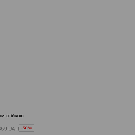
ом-стійкою
-50%
659
UAH