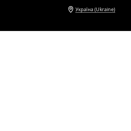
Україна (Ukraine)
Блузка basic
399
UAH
759
UAH