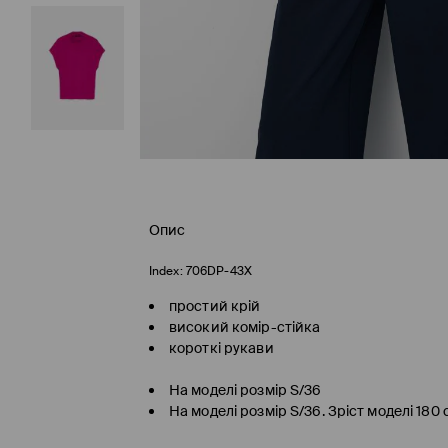
Опис
Index:
706DP-43X
простий крій
високий комір-стійка
короткі рукави
На моделі розмір S/36
На моделі розмір S/36. Зріст моделі 180