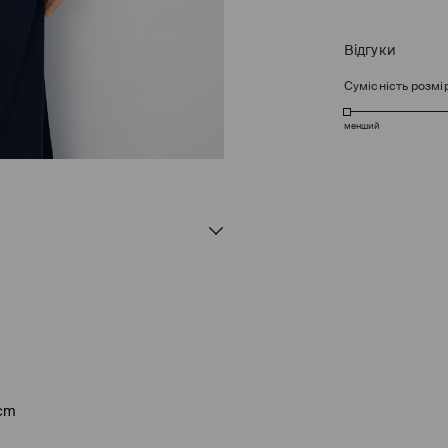
Відгуки
Сумісність розмі
менший
 cm