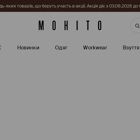
-яких товарів, що беруть участь в акції. Акція діє з 03.08.2026 
Ж
Новинки
Одяг
Workwear
Взуття