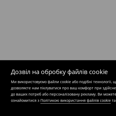
Кур'єр Meest ПОШТА
(
7-11
робочих днів)
199 UAH
/ Оплата при отриманні
(
49 грн
при покупці на суму понад 1600 грн)
Безкоштовна доставка при замовленні тов
⟶
Детальніше
Попереджаємо, якщо сума замовлення пер
(враховуючи кошти доставки), вартість по
залежати від додаткової оплати податку.
Дозвіл на обробку файлів cookie
Правила повернення
Ми використовуємо файли cookie або подібні технології,
Ви можете повернути товар в інтернет-маг
дозволяєте нам піклуватися про ваш комфорт при здійсне
заповнивши форму на сайті.
до ваших потреб або персоналізовану рекламу. Ви можете
⟶
Детальніше
ознайомитися з
Політикою використання файлів cookie
т