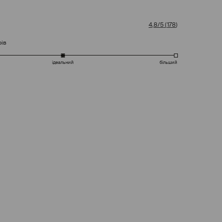
4,8/5
(
178
)
рів
ідеальний
більший