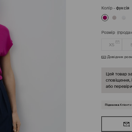
Колір
-
фуксія
Розмір
(продан
XS
Довідник розм
Цей товар за
сповіщення, 
або перевіри
Підказка
Клієнти