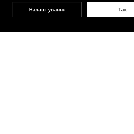
Налаштування
Так
Інші клієнти також обрали
Обтисла блузка
Гладка водо
199
UAH
259
UAH
599
UAH
699