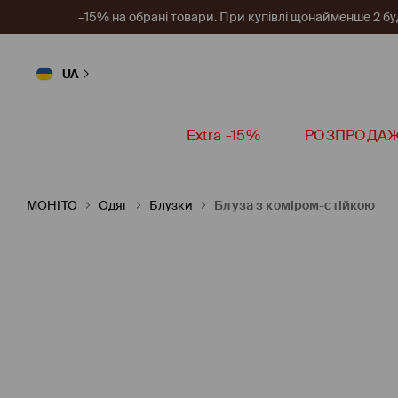
–15% на обрані товари. При купівлі щонайменше 2 будь
UA
Extra -15%
РОЗПРОДА
MOHITO
Одяг
Блузки
Блуза з коміром-стійкою