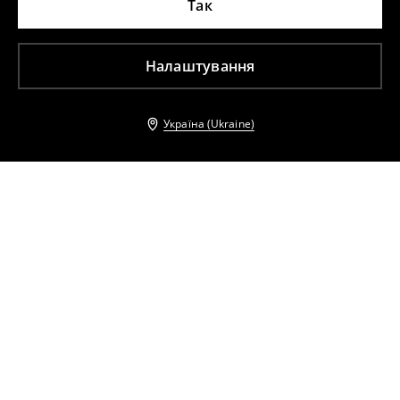
Так
Налаштування
Україна (Ukraine)
Інші клієнти також обрали
Блузка з декоративними рукавами
Блузка з оборкою