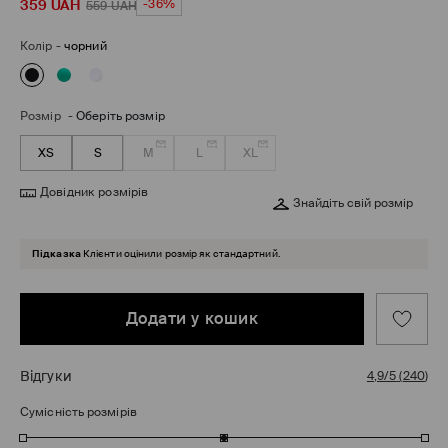
359
UAH
-36%
559
UAH
Колір
-
чорний
Розмір
-
Оберіть розмір
XS
S
M
L
XL
Довідник розмірів
Знайдіть свій розмір
Підказка
Клієнти оцінили розмір як стандартний.
Додати у кошик
Відгуки
4,9/5
(
240
)
Сумісність розмірів