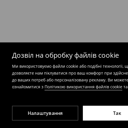
Безкоштовна доставка при замовленні тов
⟶
Детальніше
Попереджаємо, якщо сума замовлення пер
(враховуючи кошти доставки), вартість по
залежати від додаткової оплати податку.
Дозвіл на обробку файлів cookie
Правила повернення
Ми використовуємо файли cookie або подібні технології,
Ви можете повернути товар в інтернет-маг
дозволяєте нам піклуватися про ваш комфорт при здійсне
заповнивши форму на сайті.
до ваших потреб або персоналізовану рекламу. Ви можете
⟶
Детальніше
ознайомитися з
Політикою використання файлів cookie
т
Налаштування
Так