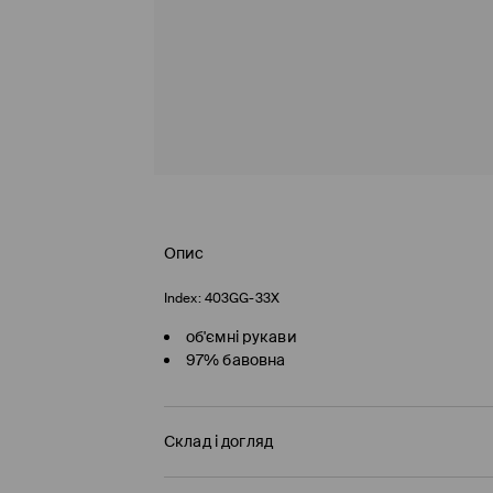
Опис
Index:
403GG-33X
об'ємні рукави
97% бавовна
Склад і догляд
97% БАВОВНА, 3% ЕЛАСТАН