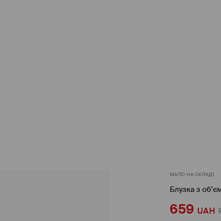
МАЛО НА СКЛАДІ
Блузка з об’
659
UAH