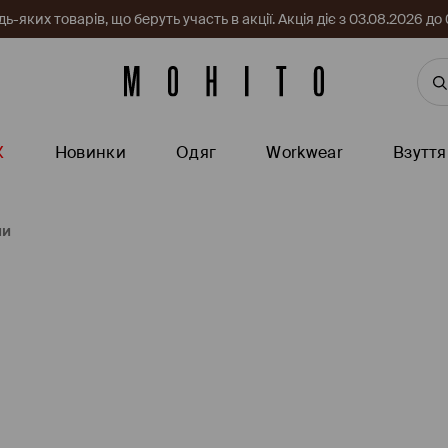
-яких товарів, що беруть участь в акції. Акція діє з 03.08.2026 
Ж
Новинки
Одяг
Workwear
Взуття
ми