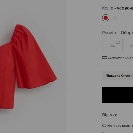
Колір
-
червон
Розмір
-
Обері
32
3
Довідник розм
Підказка
Клієнти
Відгуки
Сумісність розмі