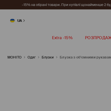
–15% на обрані товари. При купівлі щонайменше 2 будь
UA
Extra -15%
РОЗПРОДА
MOHITO
Одяг
Блузки
Блузка з об’ємними рукава