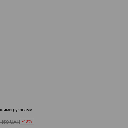
ємними рукавами
-43%
1 159
UAH