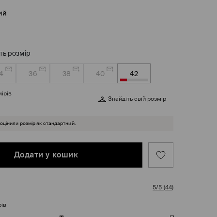
ий
ть розмір
4
36
38
40
42
ірів
Знайдіть свій розмір
 оцінили розмір як стандартний.
Додати у кошик
5/5
(
44
)
рів