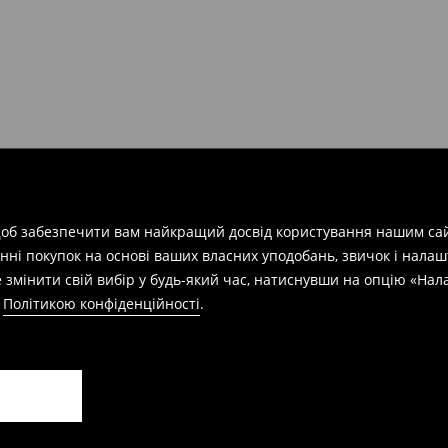
арів
на суму від 1600 грн.
евищує еквівалент 150 євро
силки при отриманні буде
 щоб забезпечити вам найкращий досвід користування нашим сай
азин протягом 30 днів,
нні покупок на основі ваших власних уподобань, звичок і нала
 змінити свій вибір у будь-який час, натиснувши на опцію «На
а
Політикою конфіденційності
.