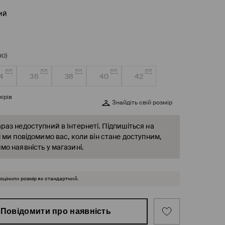
ий
о)
4
36
38
40
42
ірів
Знайдіть свій розмір
раз недоступний в Інтернеті. Підпишіться на
і ми повідомимо вас, коли він стане доступним,
мо наявність у магазині.
 оцінили розмір як стандартний.
Повідомити про наявність