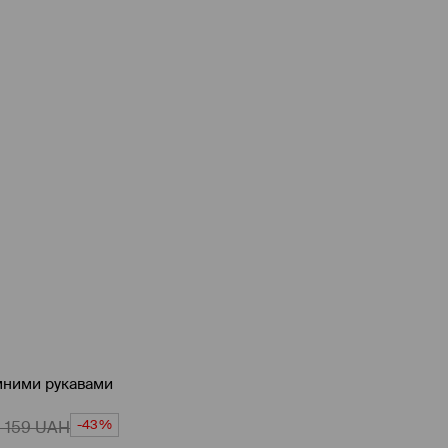
ємними рукавами
-43%
1 159
UAH