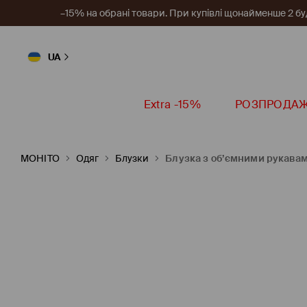
–15% на обрані товари. При купівлі щонайменше 2 будь
UA
Extra -15%
РОЗПРОДА
MOHITO
Одяг
Блузки
Блузка з об’ємними рукава