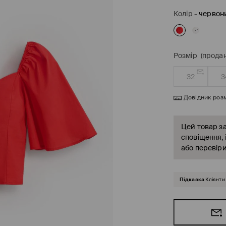
Колір
-
червон
Розмір
(продан
32
3
Довідник розм
Цей товар за
сповіщення, 
або перевіри
Підказка
Клієнти