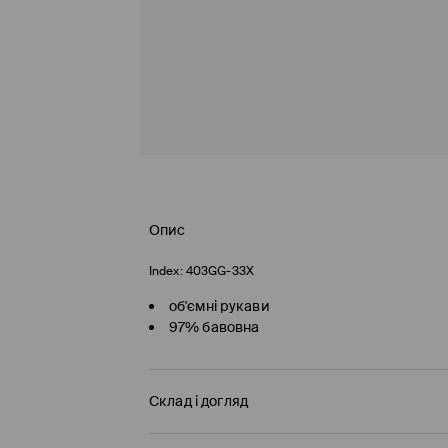
Опис
Index:
403GG-33X
об'ємні рукави
97% бавовна
Склад і догляд
97% БАВОВНА, 3% ЕЛАСТАН