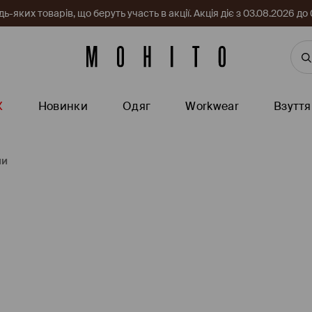
-яких товарів, що беруть участь в акції. Акція діє з 03.08.2026 
Ж
Новинки
Одяг
Workwear
Взуття
ми