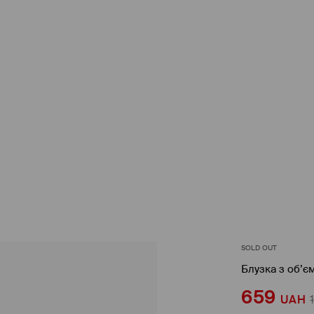
SOLD OUT
Блузка з об’
659
UAH