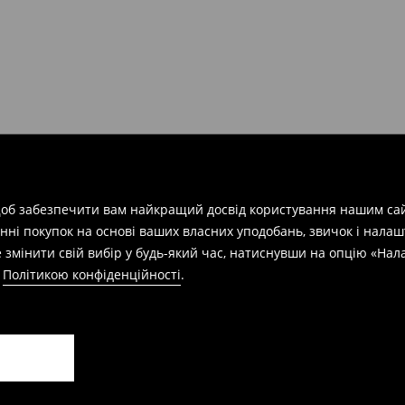
арів
на суму від 1600 грн.
евищує еквівалент 150 євро
силки при отриманні буде
 щоб забезпечити вам найкращий досвід користування нашим сай
азин протягом 30 днів,
нні покупок на основі ваших власних уподобань, звичок і нала
 змінити свій вибір у будь-який час, натиснувши на опцію «На
а
Політикою конфіденційності
.