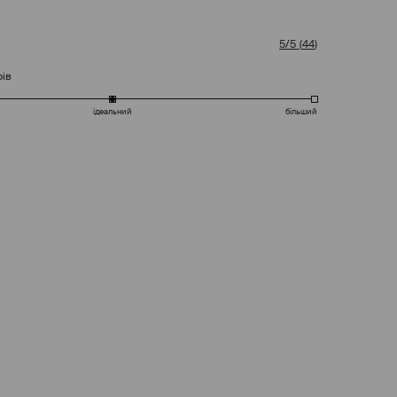
5/5
(
44
)
рів
ідеальний
більший