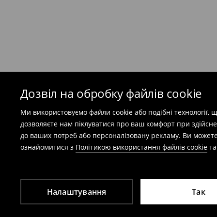
Безкоштовна доставка при замовленні тов
⟶
Детальніше
Попереджаємо, якщо сума замовлення пер
(враховуючи кошти доставки), вартість по
залежати від додаткової оплати податку.
Дозвіл на обробку файлів cookie
Правила повернення
Ми використовуємо файли cookie або подібні технології,
Ви можете повернути товар в інтернет-маг
дозволяєте нам піклуватися про ваш комфорт при здійсне
заповнивши форму на сайті.
до ваших потреб або персоналізовану рекламу. Ви можете
⟶
Детальніше
ознайомитися з
Політикою використання файлів cookie
т
Налаштування
Так