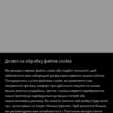
Дозвіл на обробку файлів cookie
Ми використовуємо файли cookie або подібні технології, щоб
забезпечити вам найкращий досвід користування нашим сайтом.
Погоджуючись з усіма файлами cookie, ви дозволяєте нам
піклуватися про ваш комфорт при здійсненні покупок на основі
ваших власних уподобань, звичок і налаштовувати відображення
нашої пропозиції індивідуально до ваших потреб або
персоналізовану рекламу. Ви можете змінити свій вибір у будь-який
час, натиснувши на опцію «Налаштування». Щоб дізнатися більше,
ми рекомендуємо вам ознайомитися з
Політикою використання