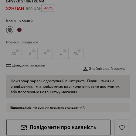
Блузка з паєтками
329
UAH
-63%
899
UAH
Колір
-
чорний
Розмір
(продано)
XS
S
M
L
XL
Довідник розмірів
Знайдіть свій розмір
Цей товар зараз недоступний в Інтернеті. Підпишіться на
сповіщення, і ми повідомимо вас, коли він стане доступним,
або перевіримо наявність у магазині.
Підказка
Клієнти оцінили розмір як стандартний.
Повідомити про наявність