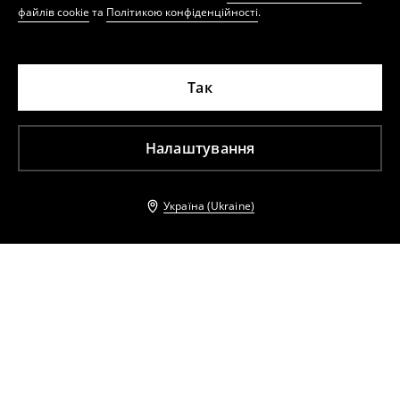
файлів cookie
та
Політикою конфіденційності
.
Так
Налаштування
Україна (Ukraine)