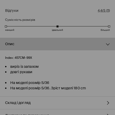
Відгуки
4,4/5
(
11
)
Сумісність розмірів
менший
ідеальний
більший
Опис
Index:
457CM-99X
виріз із запахом
довгі рукави
На моделі розмір S/36
На моделі розмір S/36. Зріст моделі 180 cm
Склад і догляд