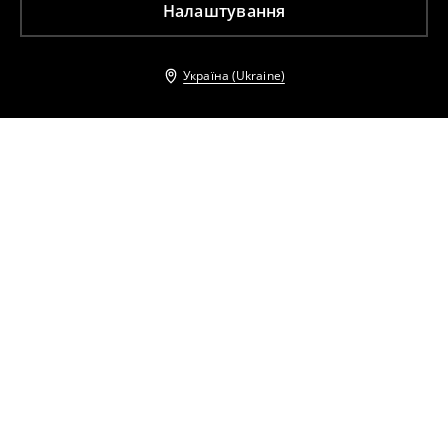
Налаштування
Україна (Ukraine)
Інші клієнти також обрали
Блузка с добавлением лиоцелла
Блузка с добавлением лиоцелла
659
UAH
1159
UAH
599
UAH
1199
UAH
Блузка зі збірками
Блузка зі збірками