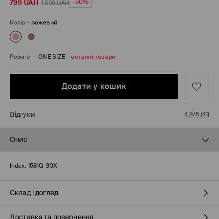
799
UAH
-50%
1 599
UAH
Колір
-
рожевий
Розмір
-
ONE SIZE
oстанні товари
Додати у кошик
Відгуки
4,8/5
(
41
)
Опис
Index:
158IQ-30X
Склад і догляд
Доставка та повернення