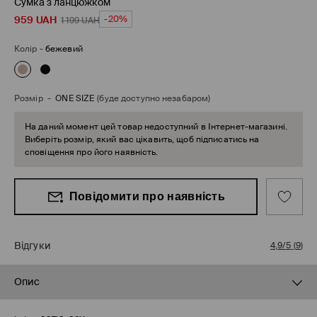
Cумка з ланцюжком
959
UAH
-20%
1 199
UAH
Колір
-
бежевий
Розмір
-
ONE SIZE
(буде доступно незабаром)
На даний момент цей товар недоступний в Інтернет-магазині.
Виберіть розмір, який вас цікавить, щоб підписатись на
сповіщення про його наявність.
Повідомити про наявність
Відгуки
4,9/5
(
9
)
Опис