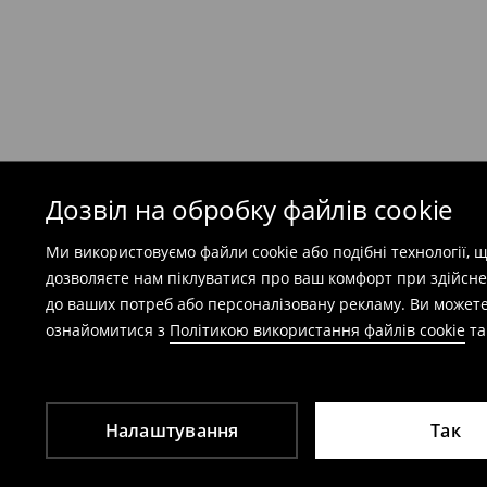
Безкоштовна доставка при замовленні тов
⟶
Детальніше
Попереджаємо, якщо сума замовлення пер
(враховуючи кошти доставки), вартість по
залежати від додаткової оплати податку.
Дозвіл на обробку файлів cookie
Правила повернення
Ми використовуємо файли cookie або подібні технології,
Ви можете повернути товар в інтернет-маг
дозволяєте нам піклуватися про ваш комфорт при здійсне
заповнивши форму на сайті.
до ваших потреб або персоналізовану рекламу. Ви можете
⟶
Детальніше
ознайомитися з
Політикою використання файлів cookie
т
Налаштування
Так