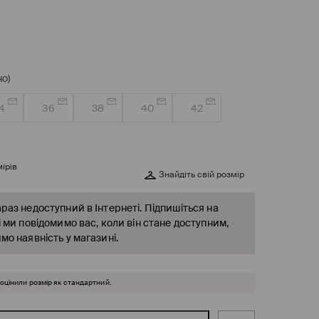
о)
4
36
38
40
42
ірів
Знайдіть свій розмір
раз недоступний в Інтернеті. Підпишіться на
і ми повідомимо вас, коли він стане доступним,
мо наявність у магазині.
 оцінили розмір як стандартний.