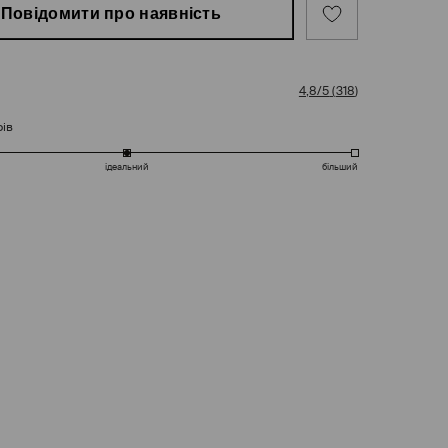
Повідомити про наявність
4,8/5
(
318
)
рів
ідеальний
більший