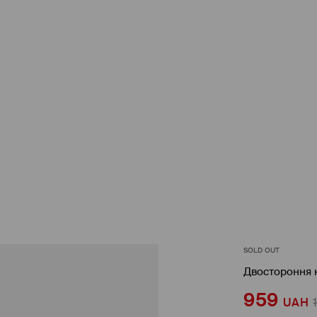
SOLD OUT
Двостороння 
959
UAH