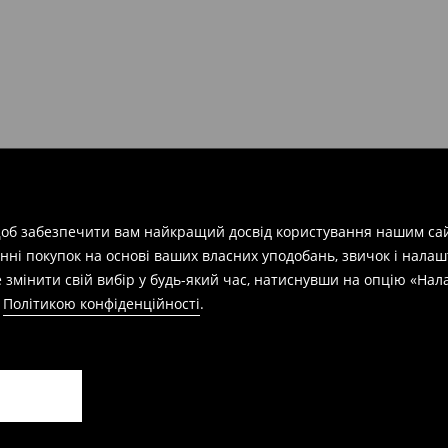
арів
на суму від 1600 грн.
евищує еквівалент 150 євро
силки при отриманні буде
 щоб забезпечити вам найкращий досвід користування нашим сай
азин протягом 30 днів,
нні покупок на основі ваших власних уподобань, звичок і нала
 змінити свій вибір у будь-який час, натиснувши на опцію «На
а
Політикою конфіденційності
.