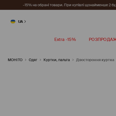
–15% на обрані товари. При купівлі щонайменше 2 будь
UA
Extra -15%
РОЗПРОДА
MOHITO
Одяг
Куртки, пальта
Двостороння куртка