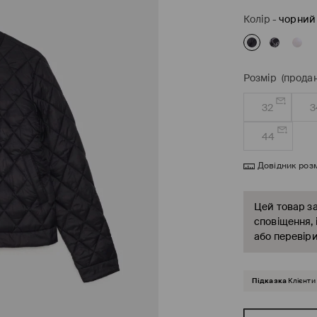
Колір
-
чорний
Розмір
(продан
32
3
44
Довідник розм
Цей товар за
сповіщення, 
або перевіри
Підказка
Клієнти