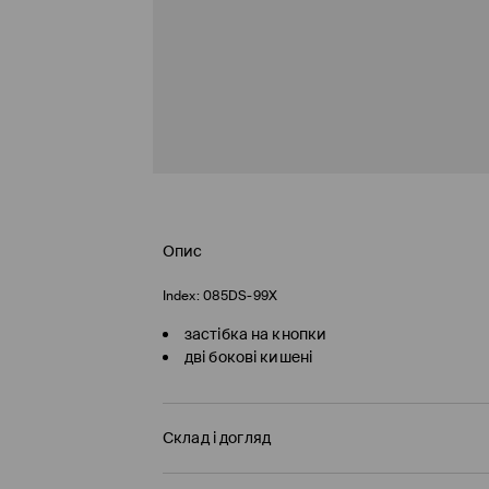
Опис
Index:
085DS-99X
застібка на кнопки
дві бокові кишені
Склад і догляд
100% ПОЛІАМІД