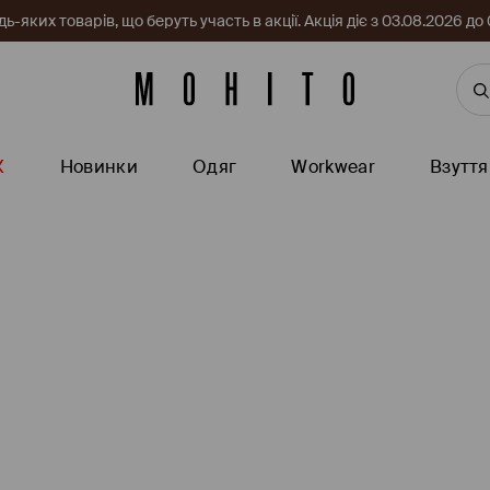
-яких товарів, що беруть участь в акції. Акція діє з 03.08.2026 
Ж
Новинки
Одяг
Workwear
Взуття