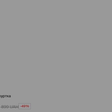
куртка
-49%
1 899
UAH