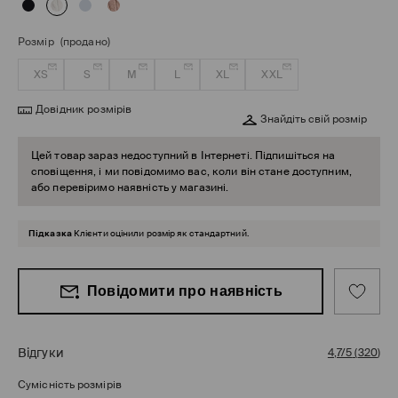
Розмір
(продано)
XS
S
M
L
XL
XXL
Довідник розмірів
Знайдіть свій розмір
Цей товар зараз недоступний в Інтернеті. Підпишіться на
сповіщення, і ми повідомимо вас, коли він стане доступним,
або перевіримо наявність у магазині.
Підказка
Клієнти оцінили розмір як стандартний.
Повідомити про наявність
Відгуки
4,7/5
(
320
)
Сумісність розмірів