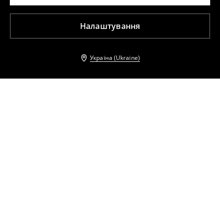
Налаштування
Україна (Ukraine)
Інші клієнти також обрали
Джемпер basic
Джемпер із додаванням віскози
959
UAH
1899
UAH
699
UAH
1799
UAH
Джемпер з коміром-гольф
Джемпер basic
359
UAH
959
UAH
479
UAH
1599
UAH