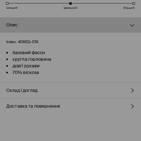
менший
ідеальний
більший
Опис
Index:
408EQ-01X
базовий фасон
кругла горловина
довгі рукави
70% віскоза
Склад і догляд
Доставка та повернення
70% ВІСКОЗА, 30% ПОЛІАМІД
Правила доставки
Пункті відбору Meest ПОШТА
(7-11 робочих днів)