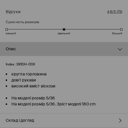
Відгуки
4,8/5
(
75
)
Сумісність розмірів
менший
ідеальний
більший
Опис
Index:
391DH-00X
кругла горловина
довгі рукави
високий вміст віскози
На моделі розмір S/36
На моделі розмір S/36. Зріст моделі 180 cm
Склад і догляд