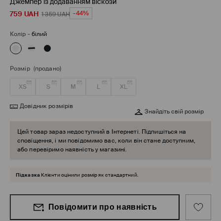
Джемпер із додаванням віскози
759
UAH
-44%
1 359
UAH
Колір
-
білий
Розмір
(продано)
XS
S
M
L
XL
Довідник розмірів
Знайдіть свій розмір
Цей товар зараз недоступний в Інтернеті. Підпишіться на
сповіщення, і ми повідомимо вас, коли він стане доступним,
або перевіримо наявність у магазині.
Підказка
Клієнти оцінили розмір як стандартний.
Повідомити про наявність