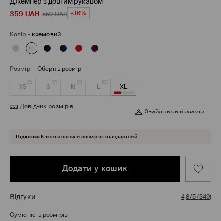
Джемпер з довгим рукавом
359
UAH
-36%
559
UAH
Колір
-
кремовий
Розмір
-
Оберіть розмір
XS
S
M
L
XL
Довідник розмірів
Знайдіть свій розмір
Підказка
Клієнти оцінили розмір як стандартний.
Додати у кошик
Відгуки
4,8/5
(
349
)
Сумісність розмірів