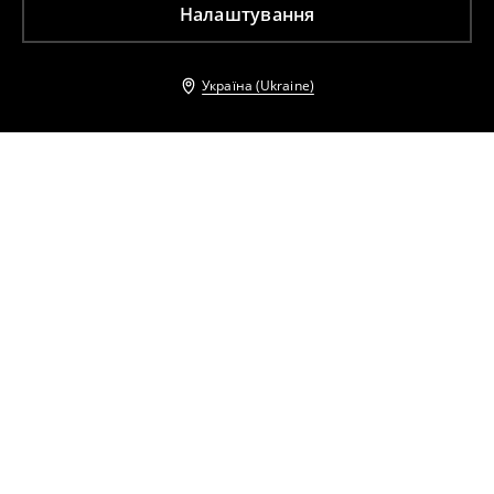
Налаштування
Україна (Ukraine)
Інші клієнти також обрали
Обтисла блузка
Рубчаста блузка
199
UAH
599
UAH
199
UAH
599
UAH
Бавовняний топ
Блузка basic