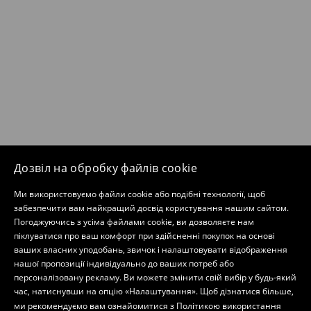
Дозвіл на обробку файлів cookie
Ми використовуємо файли cookie або подібні технології, щоб
забезпечити вам найкращий досвід користування нашим сайтом.
Погоджуючись з усіма файлами cookie, ви дозволяєте нам
піклуватися про ваш комфорт при здійсненні покупок на основі
ваших власних уподобань, звичок і налаштовувати відображення
нашої пропозиції індивідуально до ваших потреб або
персоналізовану рекламу. Ви можете змінити свій вибір у будь-який
час, натиснувши на опцію «Налаштування». Щоб дізнатися більше,
ми рекомендуємо вам ознайомитися з
Політикою використання