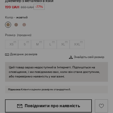
Джемпер з металевої в’язки
199
UAH
-77%
859
UAH
Колір
-
жовтий
Розмір
(продано)
XS
S
M
L
XL
XXL
Довідник розмірів
Знайдіть свій розмір
Цей товар зараз недоступний в Інтернеті. Підпишіться на
сповіщення, і ми повідомимо вас, коли він стане доступним,
або перевіримо наявність у магазині.
Підказка
Клієнти оцінили розмір як стандартний.
Повідомити про наявність