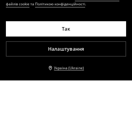
файлів cookie
та
Політикою конфіденційності
.
Так
Налаштування
Україна (Ukraine)