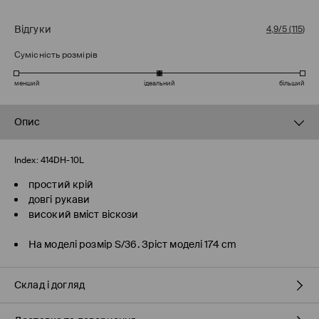
Відгуки
4,9/5
(
115
)
Сумісність розмірів
менший
ідеальний
більший
Опис
Index:
414DH-10L
простий крій
довгі рукави
високий вміст віскози
На моделі розмір S/36. Зріст моделі 174 cm
Склад і догляд