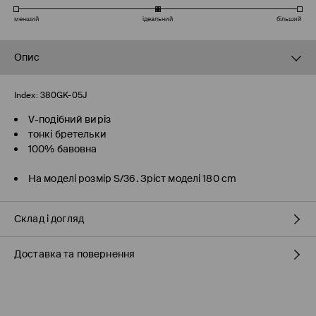
менший
ідеальний
більший
Опис
Index:
380GK-05J
V-подібний виріз
тонкі бретельки
100% бавовна
На моделі розмір S/36. Зріст моделі 180 cm
Склад і догляд
Доставка та повернення
100% БАВОВНА
Правила доставки