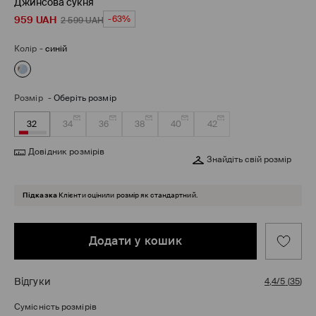
Джинсова сукня
959
UAH
-63%
2 599
UAH
Колір
-
синій
Розмір
-
Оберіть розмір
32
34
36
38
40
42
Довідник розмірів
Знайдіть свій розмір
Підказка
Клієнти оцінили розмір як стандартний.
Додати у кошик
Відгуки
4,4/5
(
35
)
Сумісність розмірів