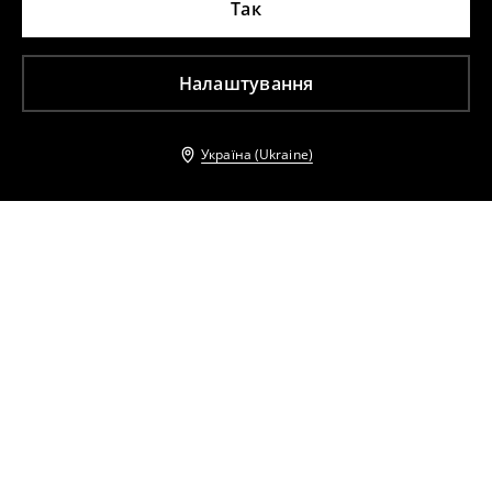
Так
Налаштування
Україна (Ukraine)
Інші клієнти також обрали
Сукня міді з рукавами буфами
Сукня максі