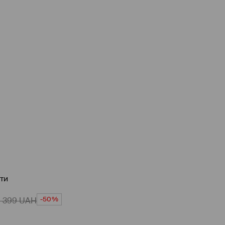
ти
-50%
1 399
UAH