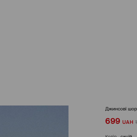
Джинсові шор
699
UAH
Колір
-
синій