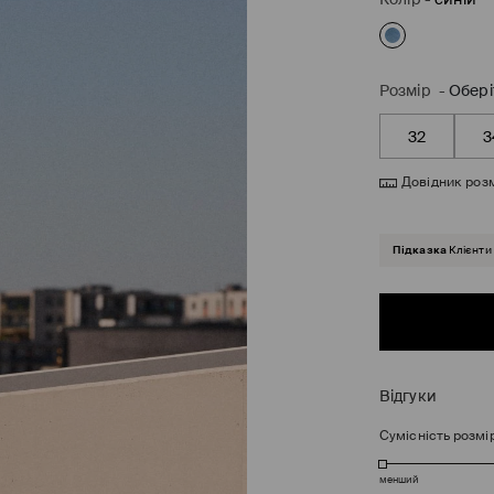
Розмір
-
Обері
32
3
Довідник розм
Підказка
Клієнти
Відгуки
Сумісність розмі
менший