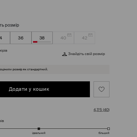
ть розмір
4
36
38
40
42
ірів
Знайдіть свій розмір
 оцінили розмір як стандартний.
Додати у кошик
4,7/5
(
40
)
рів
ідеальний
більший