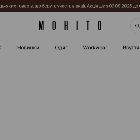
-яких товарів, що беруть участь в акції. Акція діє з 03.08.2026 
Ж
Новинки
Одяг
Workwear
Взуття