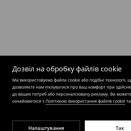
199 UAH
/ Оплата при отриманні
(
49 грн
при покупці на суму понад 1600 грн)
Безкоштовна доставка при замовленні тов
⟶
Детальніше
Попереджаємо, якщо сума замовлення пер
(враховуючи кошти доставки), вартість по
залежати від додаткової оплати податку.
Дозвіл на обробку файлів cookie
Правила повернення
Ми використовуємо файли cookie або подібні технології,
Ви можете повернути товар в інтернет-маг
дозволяєте нам піклуватися про ваш комфорт при здійсне
заповнивши форму на сайті.
до ваших потреб або персоналізовану рекламу. Ви можете
⟶
Детальніше
ознайомитися з
Політикою використання файлів cookie
т
Налаштування
Так