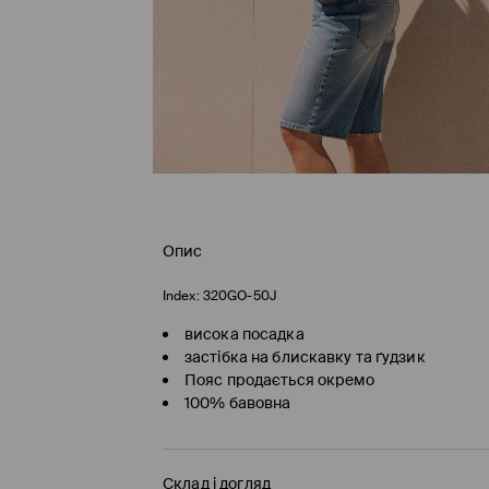
Опис
Index:
320GO-50J
висока посадка
застібка на блискавку та ґудзик
Пояс продається окремо
100% бавовна
Склад і догляд