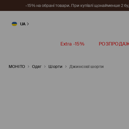
–15% на обрані товари. При купівлі щонайменше 2 будь
UA
Extra -15%
РОЗПРОДА
MOHITO
Одяг
Шорти
Джинсові шорти