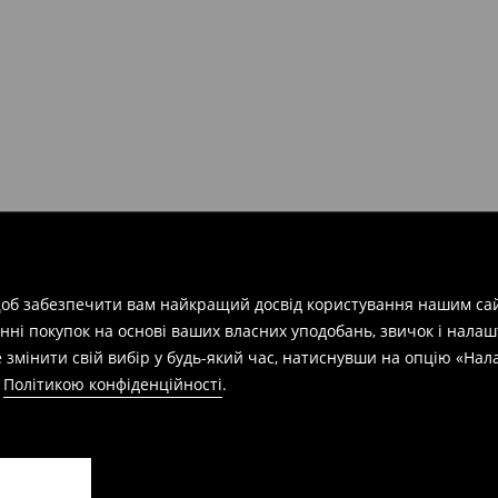
арів
на суму від 1600 грн.
евищує еквівалент 150 євро
силки при отриманні буде
 щоб забезпечити вам найкращий досвід користування нашим сай
азин протягом 30 днів,
нні покупок на основі ваших власних уподобань, звичок і нала
 змінити свій вибір у будь-який час, натиснувши на опцію «На
а
Політикою конфіденційності
.