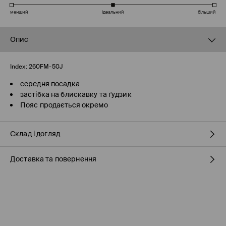
менший
ідеальний
більший
Опис
Index:
260FM-50J
середня посадка
застібка на блискавку та ґудзик
Пояс продається окремо
Склад і догляд
Доставка та повернення
66% БАВОВНА, 21% ПОЛІЕСТЕР, 11% ВІСКОЗА, 2% ЕЛАСТАН
Правила доставки
Пункті відбору Meest ПОШТА
(7-11 робочих днів)
160 UAH
/ Оплата онлайн