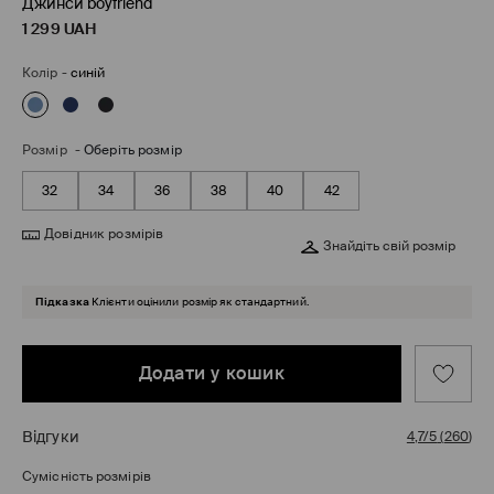
Джинси boyfriend
1 299
UAH
Колір
-
синій
Розмір
-
Оберіть розмір
32
34
36
38
40
42
Довідник розмірів
Знайдіть свій розмір
Підказка
Клієнти оцінили розмір як стандартний.
Додати у кошик
Відгуки
4,7/5
(
260
)
Сумісність розмірів