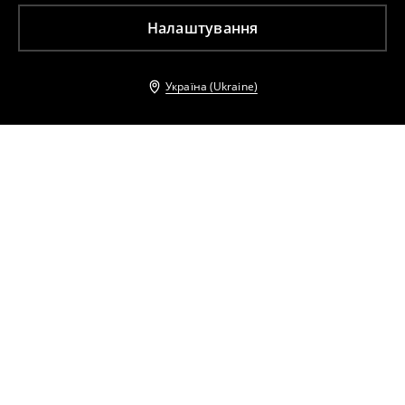
Налаштування
Україна (Ukraine)
Інші клієнти також обрали
Джинси boyfriend
Джинси boyfriend
1299
UAH
1599
UAH