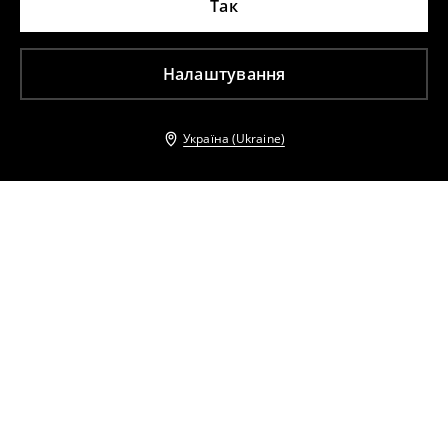
Так
Налаштування
Україна (Ukraine)
Інші клієнти також обрали
Джинси boyfriend
Джинси boyfriend