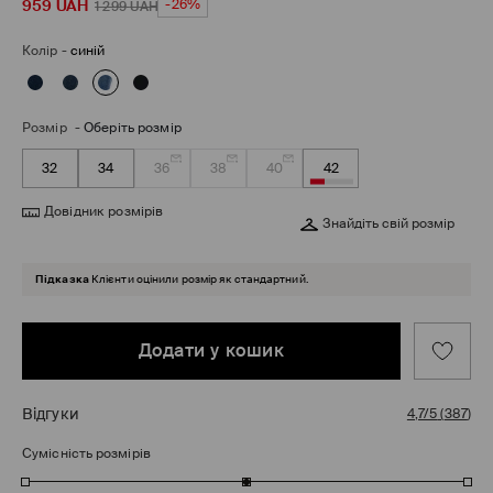
959
UAH
-26%
1 299
UAH
Колір
-
синій
Розмір
-
Оберіть розмір
32
34
36
38
40
42
Довідник розмірів
Знайдіть свій розмір
Підказка
Клієнти оцінили розмір як стандартний.
Додати у кошик
Відгуки
4,7/5
(
387
)
Сумісність розмірів