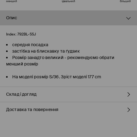
менший
ідеальний
більший
Опис
Index:
792BL-55J
середня посадка
застібка на блискавку та ґудзик
Розмір занадто великий - рекомендуємо обрати
менший розмір
На моделі розмір S/36. Зріст моделі 177 cm
Склад і догляд
Доставка та повернення
66% БАВОВНА, 21% ПОЛІЕСТЕР, 11% ВІСКОЗА, 2% ЕЛАСТАН
Правила доставки