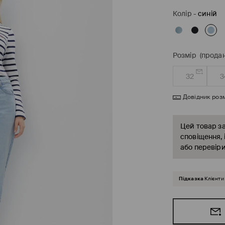
Колір
-
синій
Розмір
(продан
32
3
Довідник розм
Цей товар за
сповіщення, 
або перевіри
Підказка
Клієнти