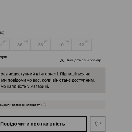
о)
4
36
38
40
42
ірів
Знайдіть свій розмір
раз недоступний в Інтернеті. Підпишіться на
і ми повідомимо вас, коли він стане доступним,
мо наявність у магазині.
 оцінили розмір як стандартний.
Повідомити про наявність