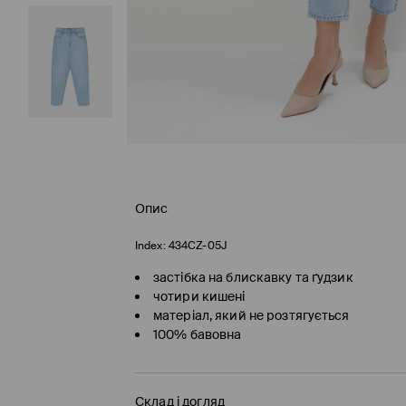
Опис
Index:
434CZ-05J
застібка на блискавку та ґудзик
чотири кишені
матеріал, який не розтягується
100% бавовна
Склад і догляд