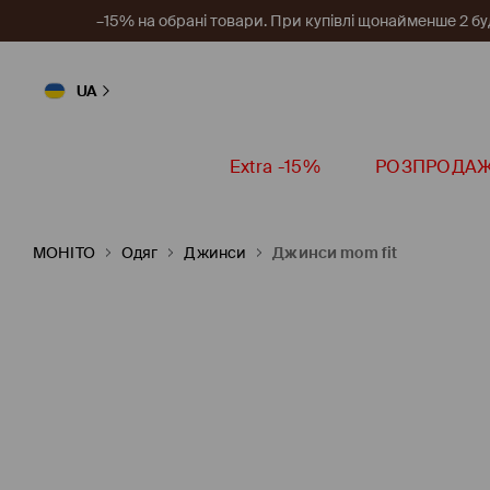
–15% на обрані товари. При купівлі щонайменше 2 будь
UA
Extra -15%
РОЗПРОДА
MOHITO
Одяг
Джинси
Джинси mom fit