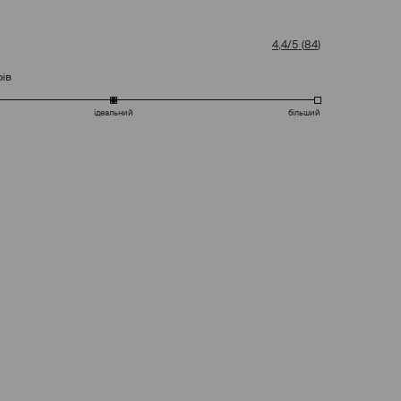
4,4/5
(
84
)
рів
ідеальний
більший