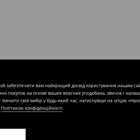
арів
на суму від 1600 грн.
евищує еквівалент 150 євро
силки при отриманні буде
 щоб забезпечити вам найкращий досвід користування нашим сай
азин протягом 30 днів,
нні покупок на основі ваших власних уподобань, звичок і нала
 змінити свій вибір у будь-який час, натиснувши на опцію «На
а
Політикою конфіденційності
.