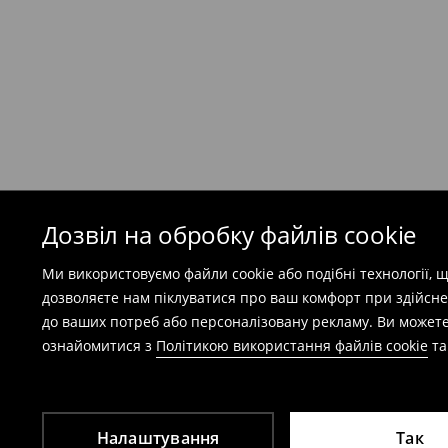
199 UAH
/ Оплата при отриманні
(
49 грн
при покупці на суму понад 1600 грн)
Безкоштовна доставка при замовленні тов
⟶
Детальніше
Попереджаємо, якщо сума замовлення пер
(враховуючи кошти доставки), вартість по
залежати від додаткової оплати податку.
Дозвіл на обробку файлів cookie
Правила повернення
Ми використовуємо файли cookie або подібні технології,
Ви можете повернути товар в інтернет-маг
дозволяєте нам піклуватися про ваш комфорт при здійсне
заповнивши форму на сайті.
до ваших потреб або персоналізовану рекламу. Ви можете
⟶
Детальніше
ознайомитися з
Політикою використання файлів cookie
т
Налаштування
Так