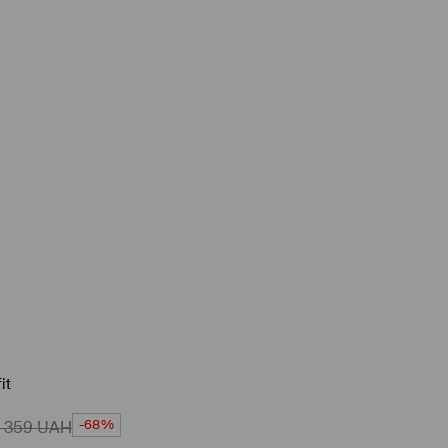
it
-68%
1 359
UAH