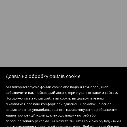
Дозвіл на обробку файлів cookie
Ми використовуємо файли cookie або подібні технології, щоб
забезпечити вам найкращий досвід користування нашим сайтом.
Погоджуючись з усіма файлами cookie, ви дозволяєте нам
піклуватися про ваш комфорт при здійсненні покупок на основі
ваших власних уподобань, звичок і налаштовувати відображення
нашої пропозиції індивідуально до ваших потреб або
персоналізовану рекламу. Ви можете змінити свій вибір у будь-який
час, натиснувши на опцію «Налаштування». Щоб дізнатися більше,