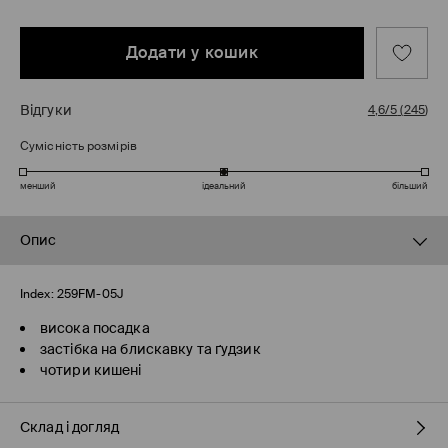
Додати у кошик
Відгуки
4,6/5
(
245
)
Сумісність розмірів
менший
ідеальний
більший
Опис
Index:
259FM-05J
висока посадка
застібка на блискавку та ґудзик
чотири кишені
Склад і догляд