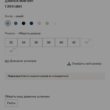
Джинси мом slim
1 399
UAH
Колір
-
синій
Розмір
-
Оберіть розмір
32
34
36
38
40
42
44
46
Довідник розмірів
Знайдіть свій розмір
Підказка
Клієнти оцінили розмір як стандартний.
Оберіть іншу довжину штанини
Petite