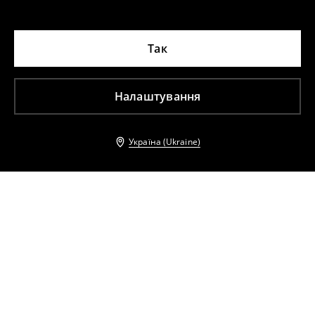
Так
Налаштування
Україна (Ukraine)
Інші клієнти також обрали
Елегантні штани
Спортивні штани
699
UAH
1699
UAH
399
UAH
1199
UAH