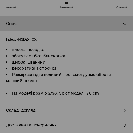
менший
ідеальний
більший
Опис
Index:
443DZ-40X
висока посадка
збоку застібка-блискавка
широкі штанини
декоративна строчка
Розмір занадто великий - рекомендуємо обрати
менший розмір
На моделі розмір S/36. Зріст моделі 176 cm
Склад і догляд
Доставка та повернення
склад головної тканини
:
95% ПОЛІЕСТЕР, 5% ЕЛАСТАН