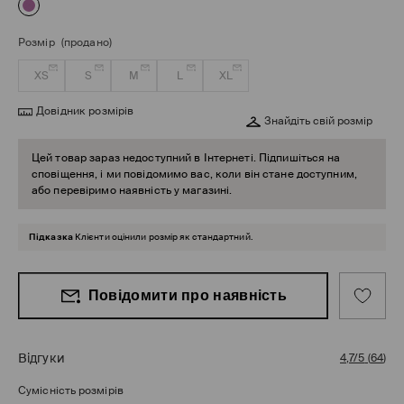
Розмір
(продано)
XS
S
M
L
XL
Довідник розмірів
Знайдіть свій розмір
Цей товар зараз недоступний в Інтернеті. Підпишіться на
сповіщення, і ми повідомимо вас, коли він стане доступним,
або перевіримо наявність у магазині.
Підказка
Клієнти оцінили розмір як стандартний.
Повідомити про наявність
Відгуки
4,7/5
(
64
)
Сумісність розмірів