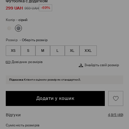
Футболка с додатком
299
UAH
-69%
959
UAH
Колір
-
сірий
Розмір
-
Оберіть розмір
XS
S
M
L
XL
XXL
Довідник розмірів
Знайдіть свій розмір
Підказка
Клієнти оцінили розмір як стандартний.
Додати у кошик
Відгуки
4,9/5
(
49
)
Сумісність розмірів