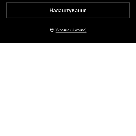
Налаштування
Україна (Ukraine)
Інші клієнти також обрали
Футболка с додатком
Кардиган
359
UAH
959
UAH
599
UAH
1199
UAH