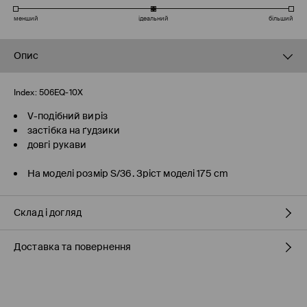
менший
ідеальний
більший
Опис
Index:
506EQ-10X
V-подібний виріз
застібка на ґудзики
довгі рукави
На моделі розмір S/36. Зріст моделі 175 cm
Склад і догляд
Доставка та повернення
70% БАМБУК, 30% БАВОВНА
Правила доставки