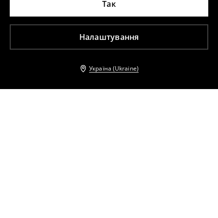
Так
Налаштування
Україна (Ukraine)
Інші клієнти також обрали
Кардиган
Кардиган