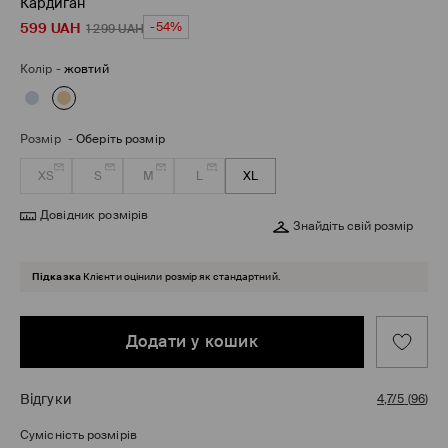
Кардиган
599
UAH
-54%
1 299
UAH
Колір
-
жовтий
Розмір
-
Оберіть розмір
XS
S
M
L
XL
Довідник розмірів
Знайдіть свій розмір
Підказка
Клієнти оцінили розмір як стандартний.
Додати у кошик
Відгуки
4,7/5
(
96
)
Сумісність розмірів