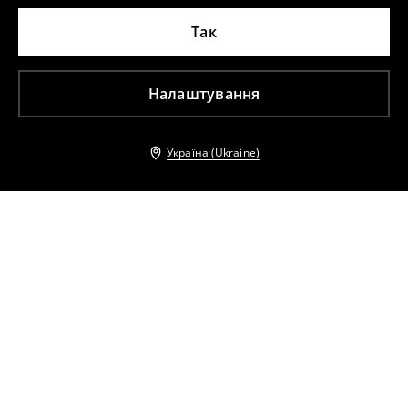
Так
Налаштування
Україна (Ukraine)
Інші клієнти також обрали