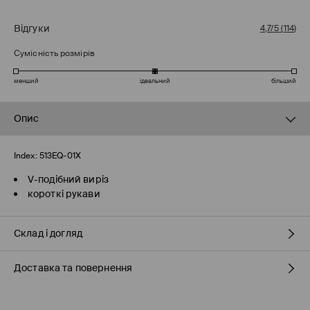
Відгуки
4,7/5
(
114
)
Сумісність розмірів
менший
ідеальний
більший
Опис
Index:
513EQ-01X
V-подібний виріз
короткі рукави
Склад і догляд
Доставка та повернення
36% БАВОВНА, 36% ВІСКОЗА, 28% ПОЛІАМІД
Правила доставки