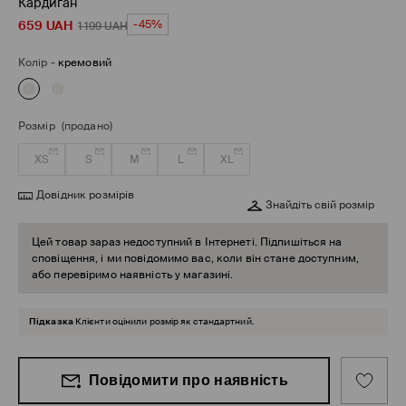
Кардиган
659
UAH
-45%
1 199
UAH
Колір
-
кремовий
Розмір
(продано)
XS
S
M
L
XL
Довідник розмірів
Знайдіть свій розмір
Цей товар зараз недоступний в Інтернеті. Підпишіться на
сповіщення, і ми повідомимо вас, коли він стане доступним,
або перевіримо наявність у магазині.
Підказка
Клієнти оцінили розмір як стандартний.
Повідомити про наявність