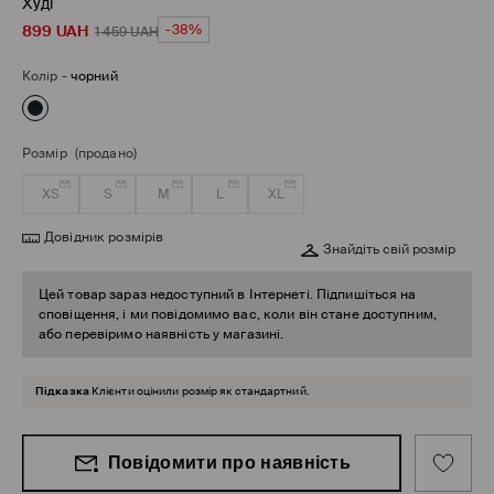
Худі
899
UAH
-38%
1 459
UAH
Колір
-
чорний
Розмір
(продано)
XS
S
M
L
XL
Довідник розмірів
Знайдіть свій розмір
Цей товар зараз недоступний в Інтернеті. Підпишіться на
сповіщення, і ми повідомимо вас, коли він стане доступним,
або перевіримо наявність у магазині.
Підказка
Клієнти оцінили розмір як стандартний.
Повідомити про наявність