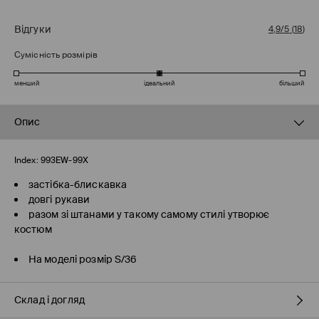
Відгуки
4,9/5
(
18
)
Сумісність розмірів
менший
ідеальний
більший
Опис
Index:
993EW-99X
застібка-блискавка
довгі рукави
разом зі штанами у такому самому стилі утворює
костюм
На моделі розмір S/36
Склад і догляд