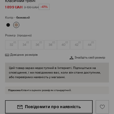
Класичний тренч
1 899
UAH
-41%
3 199
UAH
Колір
-
бежевий
Розмір
(продано)
32
34
36
38
40
42
44
Довідник розмірів
Знайдіть свій розмір
Цей товар зараз недоступний в Інтернеті. Підпишіться на
сповіщення, і ми повідомимо вас, коли він стане доступним,
або перевіримо наявність у магазині.
Підказка
Клієнти оцінили розмір як стандартний.
Повідомити про наявність