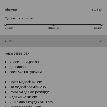
Відгуки
4,9/5
(
9
)
Сумісність розмірів
менший
ідеальний
більший
Опис
Index:
9465S-08X
класичний фасон
дві кишені
застібка на ґудзики
Зріст моделі: 178 cm
На моделі розмір S/36
Розміри для 36 розміру:
- довжина 96 cm
- ширина в грудях 50.9 cm