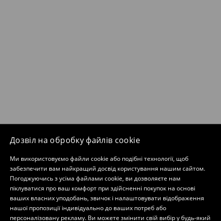
Дозвіл на обробку файлів cookie
Ми використовуємо файли cookie або подібні технології, щоб
забезпечити вам найкращий досвід користування нашим сайтом.
Погоджуючись з усіма файлами cookie, ви дозволяєте нам
піклуватися про ваш комфорт при здійсненні покупок на основі
ваших власних уподобань, звичок і налаштовувати відображення
нашої пропозиції індивідуально до ваших потреб або
персоналізовану рекламу. Ви можете змінити свій вибір у будь-який