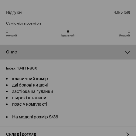
Відгуки
4,6/5
(
59
)
Сумісність розмірів
менший
ідеальний
більший
Опис
Index:
184FH-80X
класичний комір
дві бокові кишені
застібка на ґудзики
широкі штанини
пояс у комплекті
На моделі розмір S/36
Склад і догляд