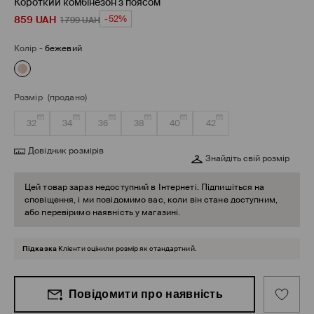
Короткий комбінезон з поясом
859
UAH
-52%
1 799
UAH
Колір
-
бежевий
Розмір
(продано)
32
34
36
38
40
42
Довідник розмірів
Знайдіть свій розмір
Цей товар зараз недоступний в Інтернеті. Підпишіться на
сповіщення, і ми повідомимо вас, коли він стане доступним,
або перевіримо наявність у магазині.
Підказка
Клієнти оцінили розмір як стандартний.
Повідомити про наявність