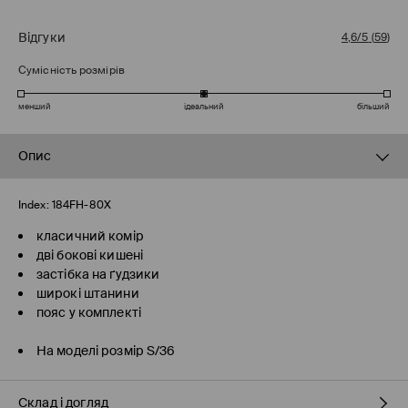
Відгуки
4,6/5
(
59
)
Сумісність розмірів
менший
ідеальний
більший
Опис
Index:
184FH-80X
класичний комір
дві бокові кишені
застібка на ґудзики
широкі штанини
пояс у комплекті
На моделі розмір S/36
Склад і догляд