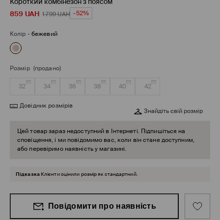
Короткий комбінезон з поясом
859
UAH
-52%
1 799
UAH
Колір
-
бежевий
Розмір
(продано)
32
34
36
38
40
42
Довідник розмірів
Знайдіть свій розмір
Цей товар зараз недоступний в Інтернеті. Підпишіться на
сповіщення, і ми повідомимо вас, коли він стане доступним,
або перевіримо наявність у магазині.
Підказка
Клієнти оцінили розмір як стандартний.
Повідомити про наявність