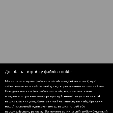
Дозвіл на обробку файлів cookie
Ми використовуємо файли cookie або подібні технології, щоб
забезпечити вам найкращий досвід користування нашим сайтом.
Погоджуючись з усіма файлами cookie, ви дозволяєте нам
піклуватися про ваш комфорт при здійсненні покупок на основі
ваших власних уподобань, звичок і налаштовувати відображення
нашої пропозиції індивідуально до ваших потреб або
персоналізовану рекламу. Ви можете змінити свій вибір у будь-який