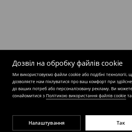
(
49 грн
при покупці на суму понад 1600 грн)
Безкоштовна доставка при замовленні тов
⟶
Детальніше
Попереджаємо, якщо сума замовлення пер
(враховуючи кошти доставки), вартість по
залежати від додаткової оплати податку.
Дозвіл на обробку файлів cookie
Правила повернення
Ми використовуємо файли cookie або подібні технології,
Ви можете повернути товар в інтернет-маг
дозволяєте нам піклуватися про ваш комфорт при здійсне
заповнивши форму на сайті.
до ваших потреб або персоналізовану рекламу. Ви можете
⟶
Детальніше
ознайомитися з
Політикою використання файлів cookie
т
Налаштування
Так