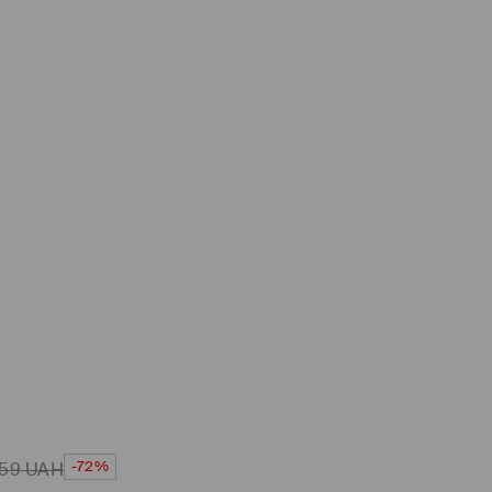
-72%
59
UAH