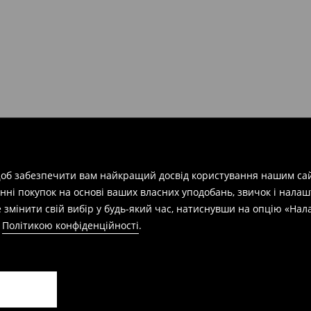
арів
на суму від 1600 грн.
евищує еквівалент 150 євро
силки при отриманні буде
 щоб забезпечити вам найкращий досвід користування нашим сай
азин протягом 30 днів,
нні покупок на основі ваших власних уподобань, звичок і нала
 змінити свій вибір у будь-який час, натиснувши на опцію «На
а
Політикою конфіденційності
.