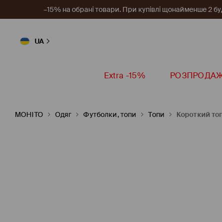
–15% на обрані товари. При купівлі щонайменше 2 будь
UA
Extra -15%
РОЗПРОДА
MOHITO
Одяг
Футболки, топи
Топи
Короткий то