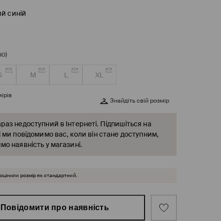
й синій
о)
S
M
L
XL
ірів
Знайдіть свій розмір
раз недоступний в Інтернеті. Підпишіться на
і ми повідомимо вас, коли він стане доступним,
мо наявність у магазині.
 оцінили розмір як стандартний.
Повідомити про наявність