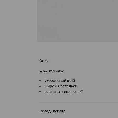
Опис
Index:
017FI-95X
укорочений крій
широкі бретельки
зав’язка навколо шиї
Склад і догляд