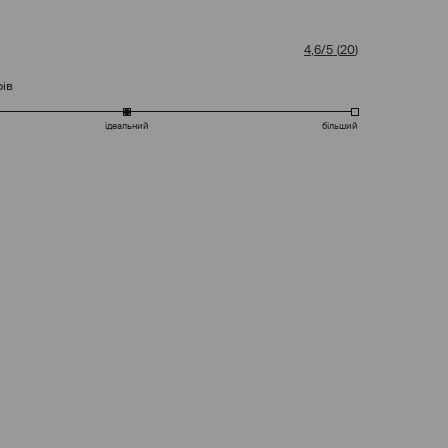
4,6/5
(
20
)
рів
ідеальний
більший