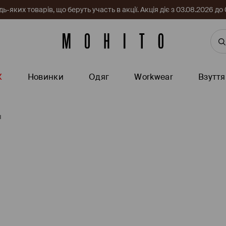
-яких товарів, що беруть участь в акції. Акція діє з 03.08.2026 
Ж
Новинки
Одяг
Workwear
Взуття
п