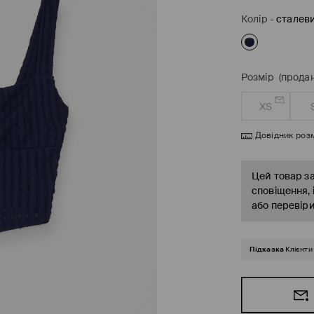
Колір
-
сталеви
Розмір
(продан
XS
Довідник розм
Цей товар за
сповіщення, 
або перевіри
Підказка
Клієнти