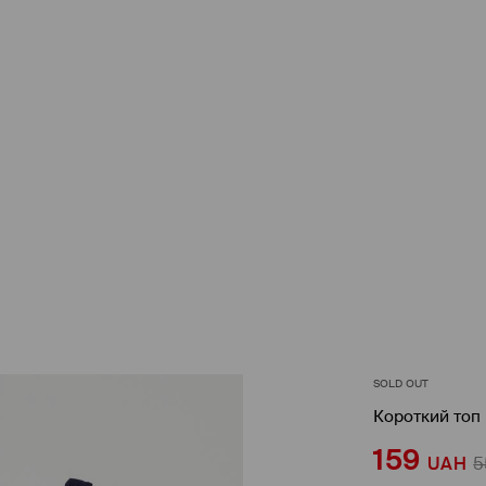
SOLD OUT
Короткий топ
159
UAH
5