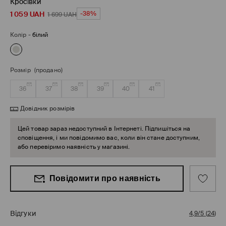
Кросівки
1 059
UAH
-38%
1 699
UAH
Колір
-
білий
Розмір
(продано)
36
37
38
39
40
41
Довідник розмірів
Цей товар зараз недоступний в Інтернеті. Підпишіться на
сповіщення, і ми повідомимо вас, коли він стане доступним,
або перевіримо наявність у магазині.
Повідомити про наявність
Відгуки
4,9/5
(
24
)