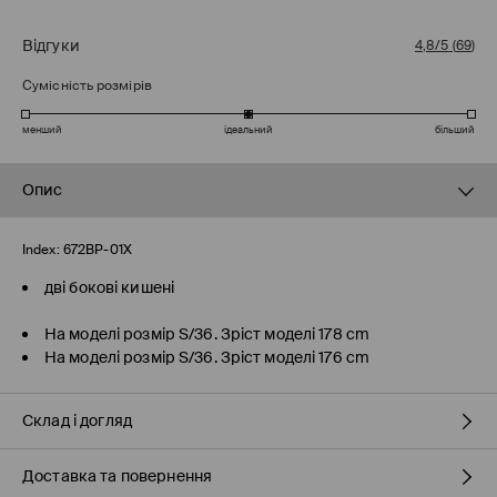
Відгуки
4,8/5
(
69
)
Сумісність розмірів
менший
ідеальний
більший
Опис
Index:
672BP-01X
дві бокові кишені
На моделі розмір S/36. Зріст моделі 178 cm
На моделі розмір S/36. Зріст моделі 176 cm
Склад і догляд
Доставка та повернення
склад головної тканини
:
100% ПОЛІЕСТЕР