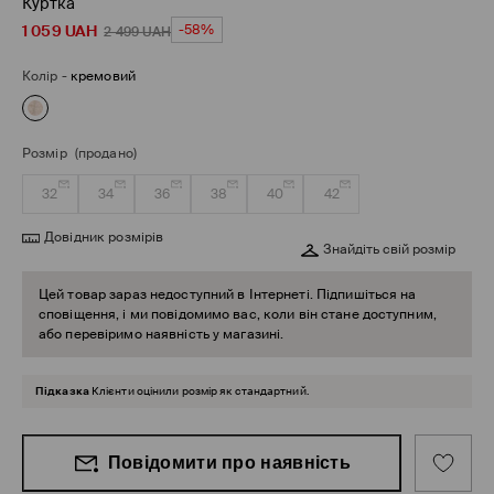
Куртка
1 059
UAH
-58%
2 499
UAH
Колір
-
кремовий
Розмір
(продано)
32
34
36
38
40
42
Довідник розмірів
Знайдіть свій розмір
Цей товар зараз недоступний в Інтернеті. Підпишіться на
сповіщення, і ми повідомимо вас, коли він стане доступним,
або перевіримо наявність у магазині.
Підказка
Клієнти оцінили розмір як стандартний.
Повідомити про наявність