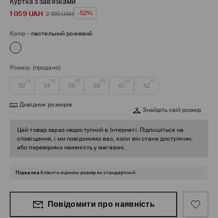
Куртка з зав'язками
1 059
UAH
-52%
2 199
UAH
Колір
-
пастельний рожевий
Розмір
(продано)
32
34
36
38
40
42
Довідник розмірів
Знайдіть свій розмір
Цей товар зараз недоступний в Інтернеті. Підпишіться на
сповіщення, і ми повідомимо вас, коли він стане доступним,
або перевіримо наявність у магазині.
Підказка
Клієнти оцінили розмір як стандартний.
Повідомити про наявність