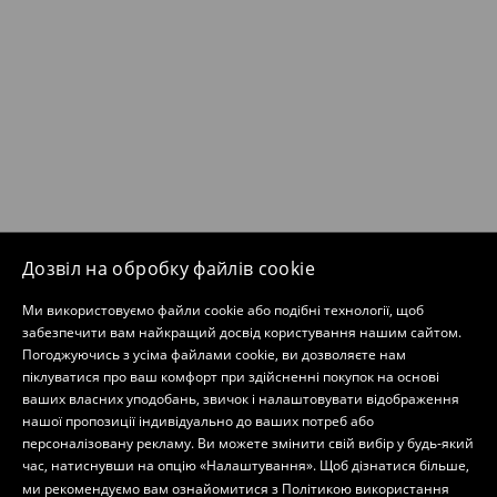
Дозвіл на обробку файлів cookie
Ми використовуємо файли cookie або подібні технології, щоб
забезпечити вам найкращий досвід користування нашим сайтом.
Погоджуючись з усіма файлами cookie, ви дозволяєте нам
піклуватися про ваш комфорт при здійсненні покупок на основі
ваших власних уподобань, звичок і налаштовувати відображення
нашої пропозиції індивідуально до ваших потреб або
персоналізовану рекламу. Ви можете змінити свій вибір у будь-який
час, натиснувши на опцію «Налаштування». Щоб дізнатися більше,
ми рекомендуємо вам ознайомитися з
Політикою використання