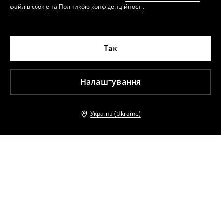
файлів cookie
та
Політикою конфіденційності
.
Так
Налаштування
Україна (Ukraine)