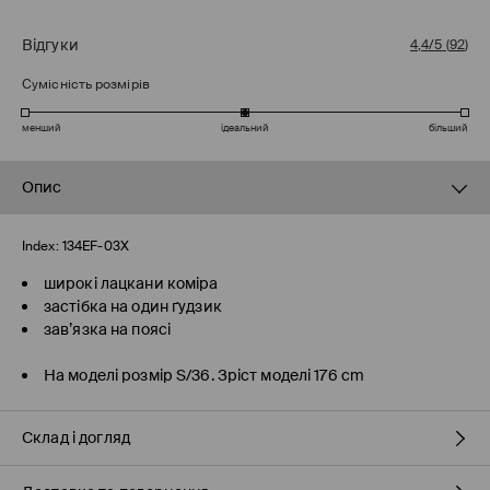
Відгуки
4,4/5
(
92
)
Сумісність розмірів
менший
ідеальний
більший
Опис
Index:
134EF-03X
широкі лацкани коміра
застібка на один ґудзик
зав’язка на поясі
На моделі розмір S/36. Зріст моделі 176 cm
Склад і догляд