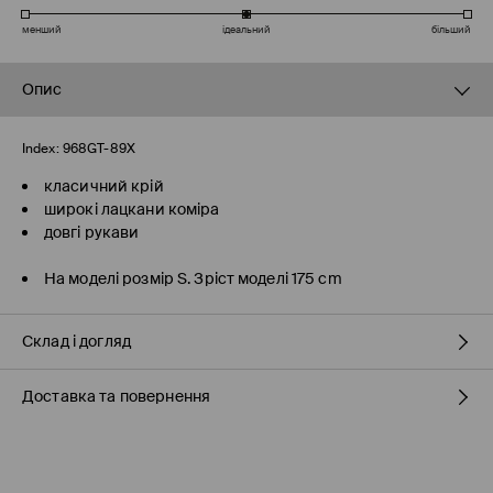
менший
ідеальний
більший
Опис
Index:
968GT-89X
класичний крій
широкі лацкани коміра
довгі рукави
На моделі розмір S. Зріст моделі 175 cm
Склад і догляд
Доставка та повернення
100% ПОЛІЕСТЕР
Правила доставки