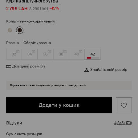
Куртка зі штучного хутра
2 799
UAH
-15%
3 299
UAH
Колір
-
темно-коричневий
Розмір
-
Оберіть розмір
32
34
36
38
40
42
Довідник розмірів
Знайдіть свій розмір
Підказка
Клієнти оцінили розмір як стандартний.
Додати у кошик
Відгуки
4,8/5
(
173
)
Сумісність розмірів