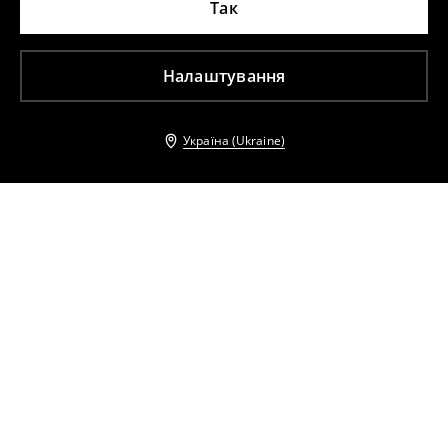
Так
Налаштування
Україна (Ukraine)
Інші клієнти також обрали
Куртка зі штучного хутра
Куртка-байкер