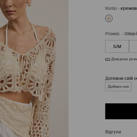
Колір
-
кремов
Розмір
-
Обері
S/M
Довідник розм
Доповни свій 
Добери низ
Відгуки