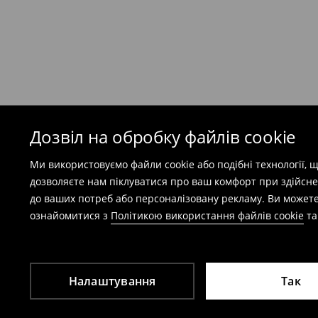
Безкоштовна доставка при замовленні тов
⟶
Детальніше
Попереджаємо, якщо сума замовлення пер
(враховуючи кошти доставки), вартість по
залежати від додаткової оплати податку.
Дозвіл на обробку файлів cookie
Правила повернення
Ми використовуємо файли cookie або подібні технології,
Ви можете повернути товар в інтернет-маг
дозволяєте нам піклуватися про ваш комфорт при здійсне
заповнивши форму на сайті.
до ваших потреб або персоналізовану рекламу. Ви можете
⟶
Детальніше
ознайомитися з
Політикою використання файлів cookie
т
Налаштування
Так