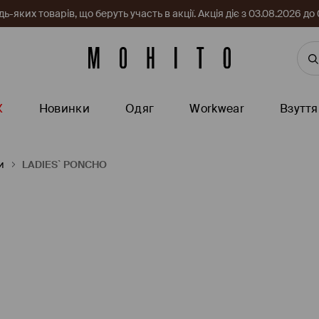
-яких товарів, що беруть участь в акції. Акція діє з 03.08.2026 
Ж
Новинки
Одяг
Workwear
Взуття
и
LADIES` PONCHO