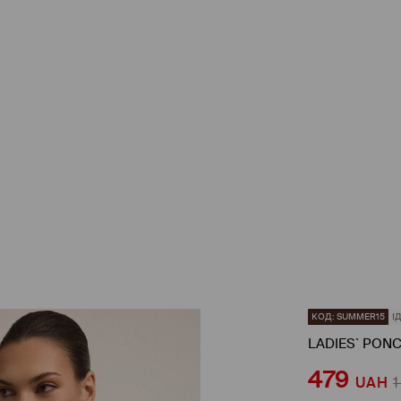
КОД: SUMMER15
І
LADIES` PON
479
UAH
1