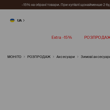
–15% на обрані товари. При купівлі щонайменше 2 будь
UA
Extra -15%
РОЗПРОДА
MOHITO
РОЗПРОДАЖ
Аксесуари
Зимові аксесуар