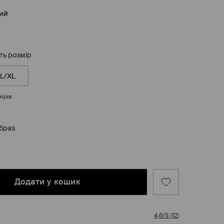
ий
ть розмір
L/XL
ірів
образ
Додати у кошик
4,6/5
(
12
)