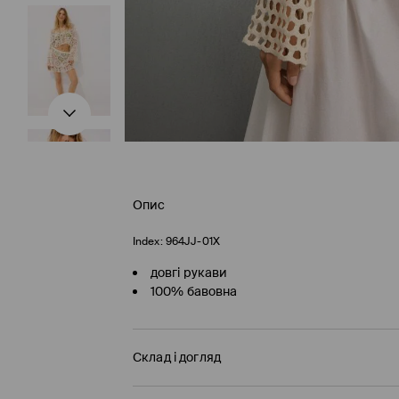
Опис
Index:
964JJ-01X
довгі рукави
100% бавовна
Склад і догляд
100% БАВОВНА