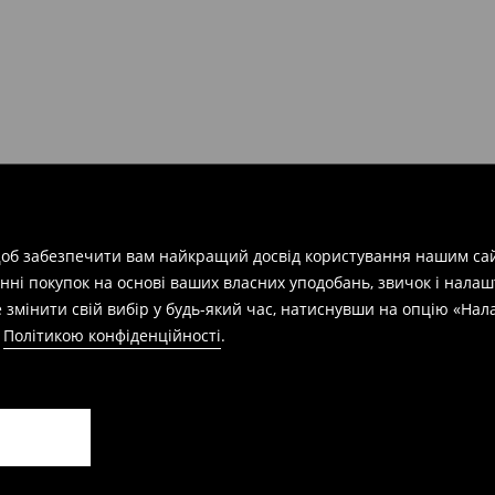
арів
на суму від 1600 грн.
евищує еквівалент 150 євро
силки при отриманні буде
 щоб забезпечити вам найкращий досвід користування нашим сай
азин протягом 30 днів,
нні покупок на основі ваших власних уподобань, звичок і нала
 змінити свій вибір у будь-який час, натиснувши на опцію «На
а
Політикою конфіденційності
.