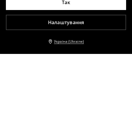
Так
Налаштування
Україна (Ukraine)
Інші клієнти також обрали
Сукня міні на бретельках
Сукня міні з сітчастого трикотажу