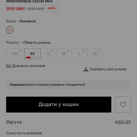
Мереживна сукня міні
959
UAH
-44%
1 699
UAH
Колір
-
бежевий
Розмір
-
Оберіть розмір
XXS
XS
S
M
L
XL
Довідник розмірів
Знайдіть свій розмір
Підказка
Клієнти оцінили розмір як стандартний.
Додати у кошик
Відгуки
4,9/5
(
37
)
Сумісність розмірів