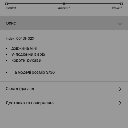
менший
ідеальний
більший
Опис
Index:
054DI-02X
довжина міні
V-подібний виріз
короткі рукави
На моделі розмір S/36
Склад і догляд
Доставка та повернення
100% ПОЛІАМІД
Правила доставки