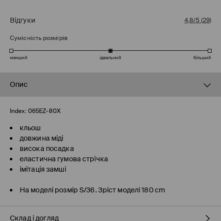
Відгуки
4,8/5
(
29
)
Сумісність розмірів
менший
ідеальний
більший
Опис
Index:
065EZ-80X
кльош
довжина міді
висока посадка
еластична гумова стрічка
імітація замші
На моделі розмір S/36. Зріст моделі 180 cm
Склад і догляд