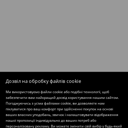
Дозвіл на обробку файлів cookie
Ми використовуємо файли cookie або подібні технології, щоб
забезпечити вам найкращий досвід користування нашим сайтом.
Погоджуючись з усіма файлами cookie, ви дозволяєте нам
піклуватися про ваш комфорт при здійсненні покупок на основі
ваших власних уподобань, звичок і налаштовувати відображення
нашої пропозиції індивідуально до ваших потреб або
персоналізовану рекламу. Ви можете змінити свій вибір у будь-який