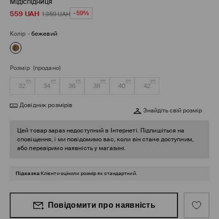
Мідіспідниця
559
UAH
-59%
1 359
UAH
Колір
-
бежевий
Розмір
(продано)
32
34
36
38
40
42
Довідник розмірів
Знайдіть свій розмір
Цей товар зараз недоступний в Інтернеті. Підпишіться на
сповіщення, і ми повідомимо вас, коли він стане доступним,
або перевіримо наявність у магазині.
Підказка
Клієнти оцінили розмір як стандартний.
Повідомити про наявність