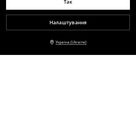
Так
Налаштування
Україна (Ukraine)
Інші клієнти також обрали
Мідіспідниця
Юбка из лиоцелла