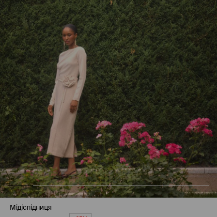
Мідіспідниця