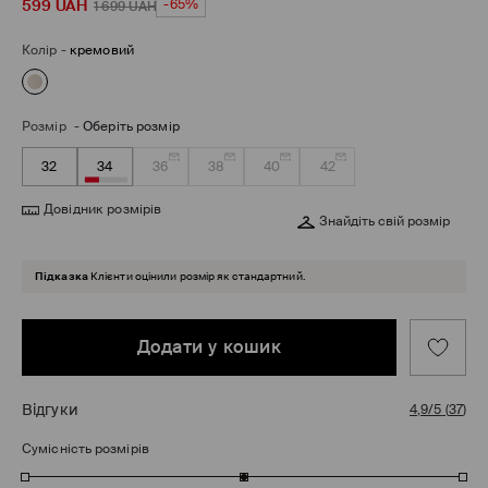
599
UAH
-65%
1 699
UAH
Колір
-
кремовий
Розмір
-
Оберіть розмір
32
34
36
38
40
42
Довідник розмірів
Знайдіть свій розмір
Підказка
Клієнти оцінили розмір як стандартний.
Додати у кошик
Відгуки
4,9/5
(
37
)
Сумісність розмірів