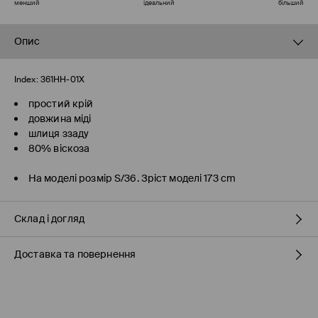
менший
ідеальний
більший
Опис
Index:
361HH-01X
простий крій
довжина міді
шлиця ззаду
80% віскоза
На моделі розмір S/36. Зріст моделі 173 cm
Склад і догляд
Доставка та повернення
80% ВІСКОЗА, 20% ПОЛІАМІД
Правила доставки